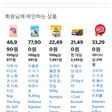
회원님께 제안하는 상품
48,9
77,90
22,49
21,49
33,29
90원
0원
0원
0원
0원
100g당
100g당
100g당
한 개당
10미터
817원
491원
7,497원
2,149원
당 219
원
더독 닥
커클랜
뉴트리
우불식
크리넥
터소프
드 시그
플랜 동
당 냉모
스 수프
트 노령
니춰 프
결건조
밀
림 플러
견 소프
리미엄
트릿 닭
211.6g X
스 화장
트 사료,
애견사
안심
10
지 40m
치킨
료
300g
Wooboo
X 30롤
6kg
15.87kg
Nutripla
L Cold
Kleenex
The Dog
Kirkland
N
Buckwh
Suprem
Dr. Soft
Signatur
Freeze
Eat
E Plus
Mature
E
Dried
Noodle