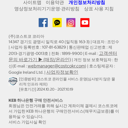
사이트맵
이용약관
개인정보처리방침
영상정보처리기기운영·관리방침
상표 사용 지침
(주)코스트코 코리아
14347 경기도 광명시 일직로 40 (일직동 163-3) | 대표자 : 조민수
| 사업자 등록번호 : 107-81-63829 | 통신판매업 신고번호 : 제
고객센터
2013-경기광명-0013호 | 전화 : 1899-9900 | E-mail :
문의 바로가기 ▶ (매장/온라인)
| 개인 정보 보호책임자 : 한
webmanager@costcokr.com
신(E-mail :
) | 호스팅제공자 :
사업자정보확인
Google Ireland Ltd. |
[인증범위] 코스트코 온라인몰 서비스 운영(심사받지 않은 물
리적 인프라 제외)
[유효기간] 2024.10.20 - 2027.10.19
KEB 하나은행 구매 안전서비스
회원님은 안전거래를 위해 실시간 계좌이체 결제시 코스트코에
서 가입한 KEB 하나은행의 구매안전서비스(채무지급보증)를 이
용하실 수 있습니다.
서비스 가입사실 확인