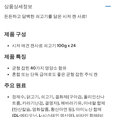
상품상세정보
든든하고 담백한 쇠고기를 담은 시저 캔 사료!
제품 구성
시저 애견 캔사료 쇠고기 100g x 24
제품 특징
균형 잡힌 40가지 영양소 함유
혼합 또는 단독 급여로도 좋은 균형 잡힌 주식 캔
주요 원료
정제수, 닭고기, 쇠고기, 겔화제(구아검, 폴리인산나
트륨, 카라기난검, 결명자), 해바라기유, 미네랄 합제
(탄산칼슘, 염화칼륨, 황산아연 등), 아미노산 합제
(DL-메티오닌, L-시스테인 염산염), 비타민 합제(비