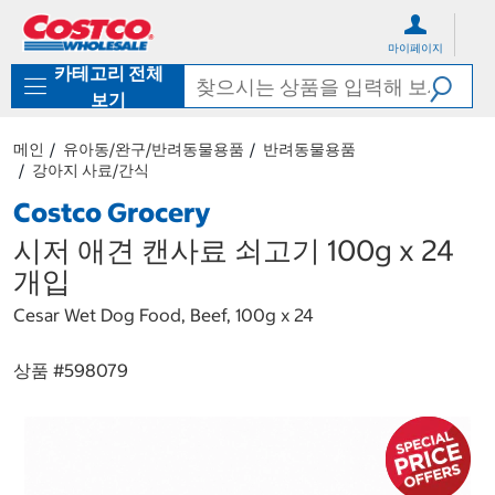
컨
메
텐
뉴
마이페이지
츠
로
카테고리 전체
로
바
바
로
보기
로
가
가
기
메인
유아동/완구/반려동물용품
반려동물용품
기
강아지 사료/간식
Costco Grocery
시저 애견 캔사료 쇠고기 100g x 24
개입
Cesar Wet Dog Food, Beef, 100g x 24
상품 #
598079