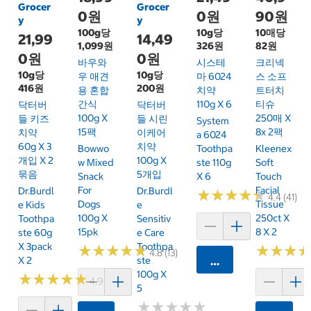
Grocer
Grocer
0원
0원
90원
y
y
100g당
10g당
10매당
21,99
14,49
1,099원
326원
82원
0원
0원
바우와
시스테
크리넥
10g당
10g당
우 애견
마 6024
스 소프
416원
200원
용 혼합
치약
트터치
간식
110g X 6
티슈
닥터버
닥터버
100g X
250매 X
들 키즈
들 시린
System
15팩
8x 2팩
치약
이케어
A 6024
60g X 3
치약
Bowwo
Toothpa
Kleenex
개입 X 2
100g X
W Mixed
Ste 110g
Soft
묶음
5개입
Snack
X 6
Touch
For
Facial
Dr.Burdl
Dr.Burdl
★
★
★
★
★
★
★
★
★
★
4.4 (41)
Dogs
Tissue
E Kids
E
100g X
250ct X
Toothpa
Sensitiv
15pk
8 X 2
Ste 60g
E Care
X 3pack
Toothpa
★
★
★
★
★
★
★
★
★
★
★
★
★
★
★
★
4.8 (13)
X 2
Ste
카트에 담기
100g X
★
★
★
★
★
★
★
★
★
★
4.9 (22)
5
★
★
★
★
★
★
★
★
★
★