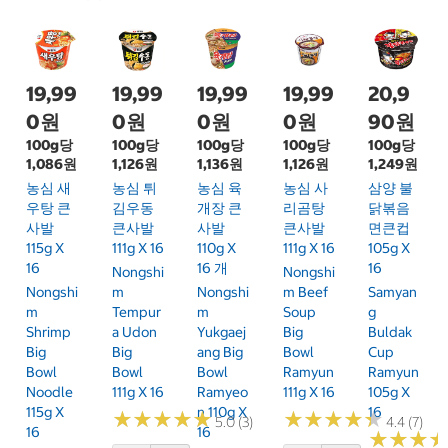
19,99
19,99
19,99
19,99
20,9
0원
0원
0원
0원
90원
100g당
100g당
100g당
100g당
100g당
1,086원
1,126원
1,136원
1,126원
1,249원
농심 새
농심 튀
농심 육
농심 사
삼양 불
우탕 큰
김우동
개장 큰
리곰탕
닭볶음
사발
큰사발
사발
큰사발
면큰컵
115g X
111g X 16
110g X
111g X 16
105g X
16
16 개
16
Nongshi
Nongshi
Nongshi
M
Nongshi
M Beef
Samyan
M
Tempur
M
Soup
G
Shrimp
A Udon
Yukgaej
Big
Buldak
Big
Big
Ang Big
Bowl
Cup
Bowl
Bowl
Bowl
Ramyun
Ramyun
Noodle
111g X 16
Ramyeo
111g X 16
105g X
115g X
N 110g X
16
★
★
★
★
★
★
★
★
★
★
★
★
★
★
★
★
★
★
★
★
5.0 (3)
4.4 (7)
16
16
★
★
★
★
★
★