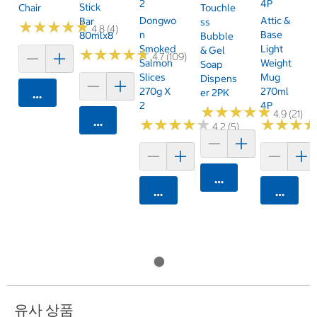
2
4P
Stick
Chair
Touchle
Dongwo
Attic &
Bar
Ss
★
★
★
★
★
★
★
★
★
★
4.8 (4)
N
Base
80mlx8
Bubble
Smoked
Light
& Gel
★
★
★
★
★
★
★
★
★
★
4.7 (109)
Salmon
Weight
Soap
Slices
Mug
Dispens
270g X
270ml
Er 2PK
카트에 담기
2
4P
★
★
★
★
★
★
★
★
★
★
4.9 (21)
카트에 담기
★
★
★
★
★
★
★
★
★
★
★
★
★
★
★
★
4.2 (5)
카트에 담기
카트에 담기
카트에 
유사 상품