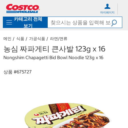
컨
메
텐
뉴
마이페이지
츠
로
카테고리 전체
로
바
바
로
보기
로
가
가
기
메인
식품
가공식품
라면/면류
기
농심 짜파게티 큰사발 123g x 16
Nongshim Chapagetti Bid Bowl Noodle 123g x 16
상품 #
675727