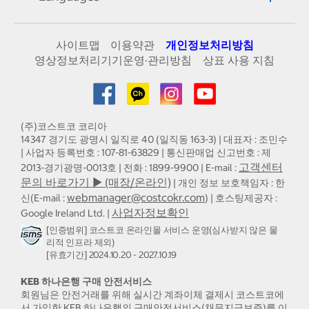
사이트맵
이용약관
개인정보처리방침
영상정보처리기기운영·관리방침
상표 사용 지침
(주)코스트코 코리아
14347 경기도 광명시 일직로 40 (일직동 163-3) | 대표자 : 조민수
| 사업자 등록번호 : 107-81-63829 | 통신판매업 신고번호 : 제
고객센터
2013-경기광명-0013호 | 전화 : 1899-9900 | E-mail :
문의 바로가기 ▶ (매장/온라인)
| 개인 정보 보호책임자 : 한
webmanager@costcokr.com
신(E-mail :
) | 호스팅제공자 :
사업자정보확인
Google Ireland Ltd. |
[인증범위] 코스트코 온라인몰 서비스 운영(심사받지 않은 물
리적 인프라 제외)
[유효기간] 2024.10.20 - 2027.10.19
KEB 하나은행 구매 안전서비스
회원님은 안전거래를 위해 실시간 계좌이체 결제시 코스트코에
서 가입한 KEB 하나은행의 구매안전서비스(채무지급보증)를 이