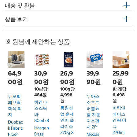
배송 및 환불
상품 후기
회원님께 제안하는 상품
64,9
30,9
26,9
39,9
25,99
00원
90원
90원
90원
0원
10㎖당
100g당
한 개당
484원
4,998
6,498
듀오백
무아스
원
원
하겐다
패브릭
소프트
동원산
아틱앤
즈스틱
좌식 의
버블 &
업 훈제
베이스
바
자
젤 자동
연어 슬
경량 머
80mlx8
디스펜
Duobac
라이스
그
서 2P
Haagen-
K Fabric
270g X
270ml
Dazs
Floor
Mooas