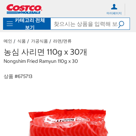
컨
메
텐
뉴
마이페이지
츠
로
카테고리 전체
로
바
바
로
보기
로
가
가
기
메인
식품
가공식품
라면/면류
기
농심 사리면 110g x 30개
Nongshim Fried Ramyun 110g x 30
상품 #
675713