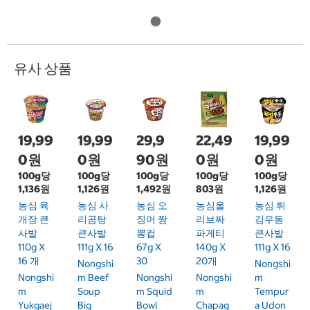
유사 상품
19,99
19,99
29,9
22,49
19,99
0원
0원
90원
0원
0원
100g당
100g당
100g당
100g당
100g당
1,136원
1,126원
1,492원
803원
1,126원
농심 육
농심 사
농심 오
농심올
농심 튀
개장 큰
리곰탕
징어 짬
리브짜
김우동
사발
큰사발
뽕컵
파게티
큰사발
110g X
111g X 16
67g X
140g X
111g X 16
16 개
30
20개
Nongshi
Nongshi
Nongshi
M Beef
Nongshi
Nongshi
M
M
Soup
M Squid
M
Tempur
Yukgaej
Big
Bowl
Chapag
A Udon