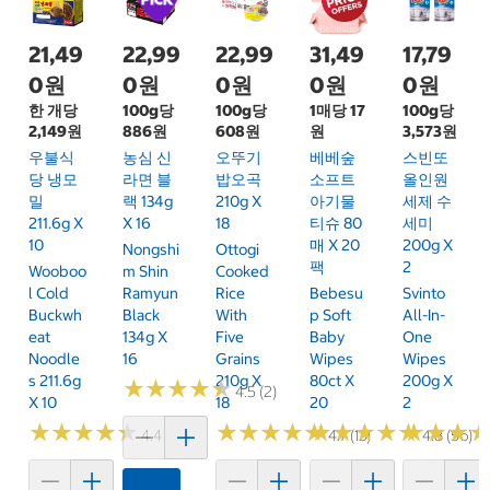
21,49
22,99
22,99
31,49
17,79
0원
0원
0원
0원
0원
한 개당
100g당
100g당
1매당 17
100g당
2,149원
886원
608원
원
3,573원
우불식
농심 신
오뚜기
베베숲
스빈또
당 냉모
라면 블
밥오곡
소프트
올인원
밀
랙 134g
210g X
아기물
세제 수
211.6g X
X 16
18
티슈 80
세미
10
매 X 20
200g X
Nongshi
Ottogi
팩
2
Wooboo
M Shin
Cooked
L Cold
Ramyun
Rice
Bebesu
Svinto
Buckwh
Black
With
P Soft
All-In-
Eat
134g X
Five
Baby
One
Noodle
16
Grains
Wipes
Wipes
S 211.6g
210g X
80ct X
200g X
★
★
★
★
★
★
★
★
★
★
4.5 (2)
X 10
18
20
2
★
★
★
★
★
★
★
★
★
★
★
★
★
★
★
★
★
★
★
★
★
★
★
★
★
★
★
★
★
★
★
★
★
★
★
★
4.4 (41)
4.7 (13)
4.8 (56)