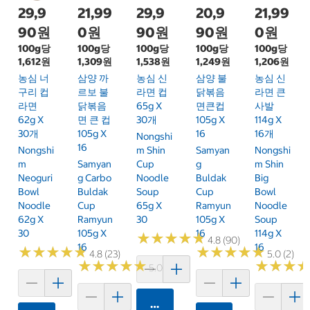
29,9
21,99
29,9
20,9
21,99
90원
0원
90원
90원
0원
100g당
100g당
100g당
100g당
100g당
1,612원
1,309원
1,538원
1,249원
1,206원
농심 너
삼양 까
농심 신
삼양 불
농심 신
구리 컵
르보 불
라면 컵
닭볶음
라면 큰
라면
닭볶음
65g X
면큰컵
사발
62g X
면 큰 컵
30개
105g X
114g X
30개
105g X
16
16개
Nongshi
16
Nongshi
M Shin
Samyan
Nongshi
M
Samyan
Cup
G
M Shin
Neoguri
G Carbo
Noodle
Buldak
Big
Bowl
Buldak
Soup
Cup
Bowl
Noodle
Cup
65g X
Ramyun
Noodle
62g X
Ramyun
30
105g X
Soup
30
105g X
16
114g X
★
★
★
★
★
★
★
★
★
★
4.8 (90)
16
16
★
★
★
★
★
★
★
★
★
★
★
★
★
★
★
★
★
★
★
★
4.8 (23)
5.0 (2)
★
★
★
★
★
★
★
★
★
★
★
★
★
★
★
★
5.0 (2)
카트에 담기