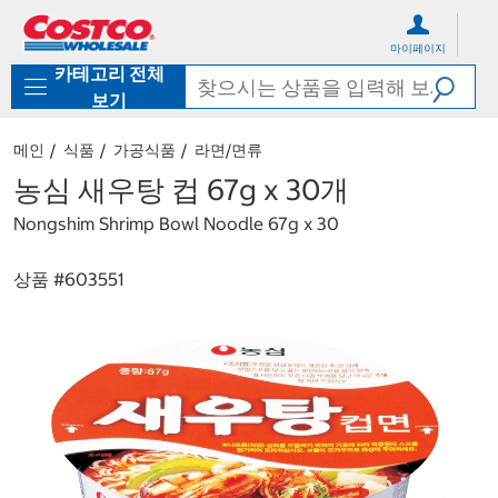
컨
메
텐
뉴
마이페이지
츠
로
카테고리 전체
로
바
바
로
보기
로
가
가
기
메인
식품
가공식품
라면/면류
기
농심 새우탕 컵 67g x 30개
Nongshim Shrimp Bowl Noodle 67g x 30
상품 #
603551