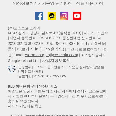
영상정보처리기기운영·관리방침
상표 사용 지침
(주)코스트코 코리아
14347 경기도 광명시 일직로 40 (일직동 163-3) | 대표자 : 조민수
| 사업자 등록번호 : 107-81-63829 | 통신판매업 신고번호 : 제
고객센터
2013-경기광명-0013호 | 전화 : 1899-9900 | E-mail :
문의 바로가기 ▶ (매장/온라인)
| 개인 정보 보호책임자 : 한
webmanager@costcokr.com
신(E-mail :
) | 호스팅제공자 :
사업자정보확인
Google Ireland Ltd. |
[인증범위] 코스트코 온라인몰 서비스 운영(심사받지 않은 물
리적 인프라 제외)
[유효기간] 2024.10.20 - 2027.10.19
KEB 하나은행 구매 안전서비스
회원님은 안전거래를 위해 실시간 계좌이체 결제시 코스트코에
서 가입한 KEB 하나은행의 구매안전서비스(채무지급보증)를 이
용하실 수 있습니다.
서비스 가입사실 확인