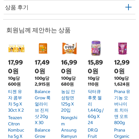
상품 후기
회원님께 제안하는 상품
17,99
17,49
16,99
15,89
12,99
0원
0원
0원
0원
0원
10g당
100g당
100g당
10g당
100g당
600원
2,915원
680원
110원
1,624원
티젠 유
Balance
농심 안
닥터큐
Prana 유
자 콤부
Grow 룩
성탕면
후룻 젤
기농 오
차 5g X
얼라이
125g X
리
버나이
30ct X 2
브 진저
20입
1,440g /
트 치아
샷 20g
60g X
앤 오트
Teazen
Nongshi
X 30
24
800g
Citron
M
Kombuc
Balance
Ansung
DR.Q
Prana
Ha 5g X
Grow
Ramyun
Fruit
Organic