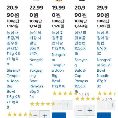
20,9
22,99
19,99
20,9
29,9
90원
0원
0원
90원
90원
100g당
100g당
100g당
100g당
100g당
1,161원
1,114원
1,126원
1,249원
1,492원
농심 새
농심 육
농심 튀
삼양 불
농심 오
우탕/튀
개장 사
김우동
닭볶음
징어 짬
김우동
발면
큰사발
면큰컵
뽕컵
큰사발
86g X
111g X 16
105g X
67g X
115g X 8
24개
16
30
Nongshi
/ 111g X
Nongshi
M
Samyan
Nongshi
8
M
Tempur
G
M Squid
Shrimp/
Yukgaej
A Udon
Buldak
Bowl
Tempur
Ang
Big
Cup
Noodle
A Udon
Bowl
Bowl
Ramyun
67g X
Big
Ramyun
111g X 16
105g X
30
Bowl
86g X
16
★
★
★
★
★
★
★
★
★
★
★
★
★
★
★
★
5.0 (3)
115g X 8
24
★
★
★
★
★
★
★
★
★
★
5.0 (2)
/ 111g X
★
★
★
★
★
★
★
★
★
★
4.7 (154)
8
★
★
★
★
★
★
★
★
★
★
4.7 (3)