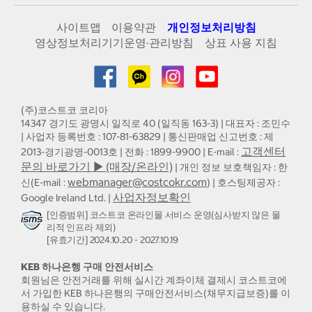
사이트맵
이용약관
개인정보처리방침
영상정보처리기기운영·관리방침
상표 사용 지침
(주)코스트코 코리아
14347 경기도 광명시 일직로 40 (일직동 163-3) | 대표자 : 조민수
| 사업자 등록번호 : 107-81-63829 | 통신판매업 신고번호 : 제
고객센터
2013-경기광명-0013호 | 전화 : 1899-9900 | E-mail :
문의 바로가기 ▶ (매장/온라인)
| 개인 정보 보호책임자 : 한
webmanager@costcokr.com
신(E-mail :
) | 호스팅제공자 :
사업자정보확인
Google Ireland Ltd. |
[인증범위] 코스트코 온라인몰 서비스 운영(심사받지 않은 물
리적 인프라 제외)
[유효기간] 2024.10.20 - 2027.10.19
KEB 하나은행 구매 안전서비스
회원님은 안전거래를 위해 실시간 계좌이체 결제시 코스트코에
서 가입한 KEB 하나은행의 구매안전서비스(채무지급보증)를 이
용하실 수 있습니다.