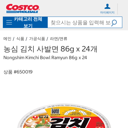
컨
메
텐
뉴
마이페이지
츠
로
카테고리 전체
로
바
바
로
보기
로
가
가
기
메인
식품
가공식품
라면/면류
기
농심 김치 사발면 86g x 24개
Nongshim Kimchi Bowl Ramyun 86g x 24
상품 #
650019