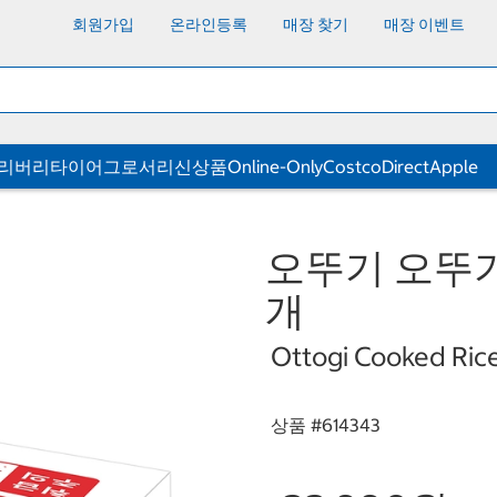
회원가입
온라인등록
매장 찾기
매장 이벤트
딜리버리
타이어
그로서리
신상품
Online-Only
CostcoDirect
Apple
오뚜기 오뚜기밥
개
Ottogi Cooked Rice
상품 #
614343