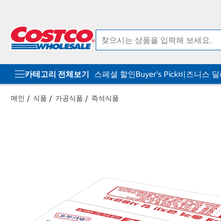
컨
메
텐
뉴
츠
로
로
바
바
로
로
가
가
기
기
카테고리 전체보기
스페셜 할인
Buyer's Pick
비즈니스 
메인
식품
가공식품
즉석식품