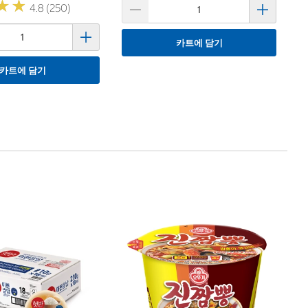
★
★
★
★
4.8 (250)
카트에 담기
카트에 담기
1
오
Ot
12