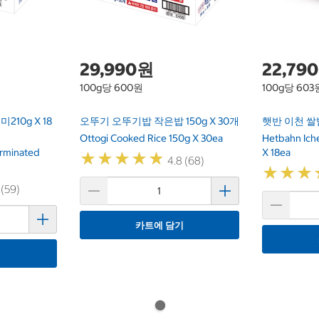
29,990원
22,79
100g당 600원
100g당 603
10g X 18
오뚜기 오뚜기밥 작은밥 150g X 30개
햇반 이천 쌀밥 
Ottogi Cooked Rice 150g X 30ea
Hetbahn Ich
erminated
X 18ea
★
★
★
★
★
★
★
★
★
★
4.8 (68)
★
★
★
★
★
★
 (59)
카트에 담기
기