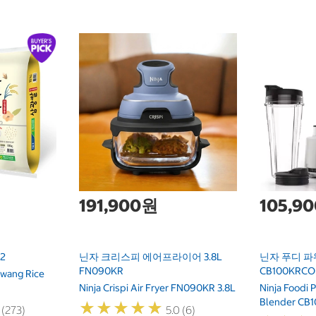
191,900원
105,9
2
닌자 크리스피 에어프라이어 3.8L
닌자 푸디 파
FN090KR
CB100KRCO
wang Rice
Ninja Crispi Air Fryer FN090KR 3.8L
Ninja Foodi 
Blender CB
★
★
★
★
★
★
★
★
★
★
 (273)
5.0 (6)