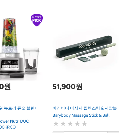
1
하
Ha
00원
51,900원
워 뉴트리 듀오 블렌더
바리바디 마사지 릴렉스틱 & 지압볼
Barybody Massage Stick & Ball
Power Nutri DUO
★
★
★
★
★
★
★
★
★
★
100KRCO