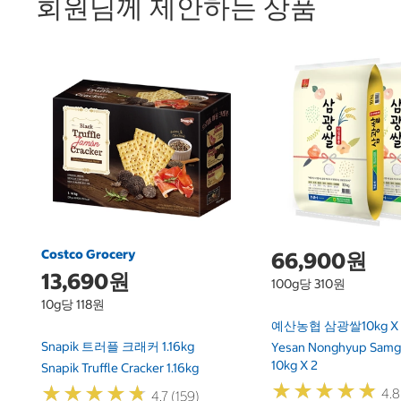
회원님께 제안하는 상품
Costco Grocery
66,900원
13,690원
100g당 310원
10g당 118원
예산농협 삼광쌀10kg X 
Snapik 트러플 크래커 1.16kg
Yesan Nonghyup Samg
10kg X 2
Snapik Truffle Cracker 1.16kg
★
★
★
★
★
★
★
★
★
★
★
★
★
★
★
★
★
★
★
★
4.8
4.7 (159)