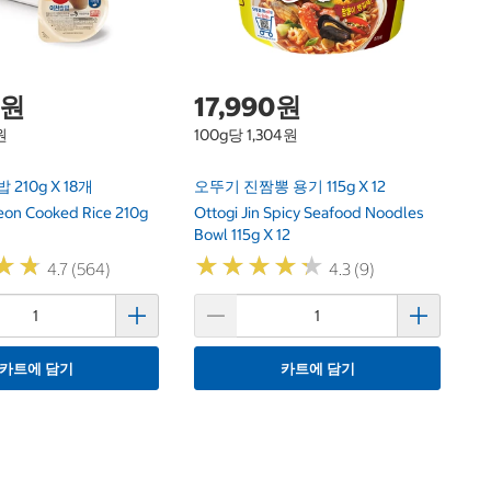
0원
17,990원
원
100g당 1,304원
210g X 18개
오뚜기 진짬뽕 용기 115g X 12
eon Cooked Rice 210g
Ottogi Jin Spicy Seafood Noodles
Bowl 115g X 12
★
★
★
★
★
★
★
★
★
★
★
★
★
★
4.7 (564)
4.3 (9)
카트에 담기
카트에 담기