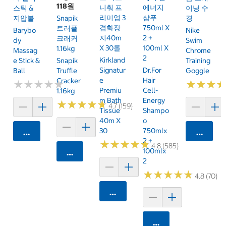
118원
니춰 프
에너지
스틱 &
이닝 수
리미엄 3
샴푸
지압볼
Snapik
경
겹화장
750ml X
트러플
Barybo
Nike
지40m
2 +
크래커
Dy
Swim
X 30롤
100ml X
1.16kg
Massag
Chrome
2
Kirkland
E Stick &
Snapik
Training
Signatur
Dr.For
Ball
Truffle
Goggle
E
Hair
Cracker
★
★
★
★
★
★
★
★
★
★
★
★
★
★
★
★
Premiu
Cell-
1.16kg
M Bath
Energy
★
★
★
★
★
★
★
★
★
★
4.7 (159)
Tissue
Shampo
40m X
O
30
750mlx
카트에 담기
카트에 
2 +
★
★
★
★
★
★
★
★
★
★
4.8 (585)
100mlx
카트에 담기
2
★
★
★
★
★
★
★
★
★
★
4.8 (70)
카트에 담기
카트에 담기