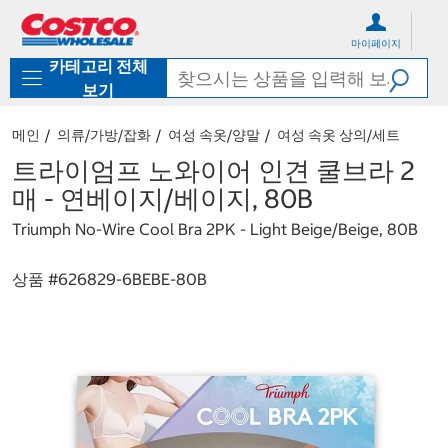
컨
메
텐
뉴
마이페이지
츠
로
카테고리 전체
로
바
바
로
보기
로
가
가
기
메인
의류/가방/잡화
여성 속옷/양말
여성 속옷 상의/세트
기
트라이엄프 노와이어 인견 쿨브라 2
매 - 연베이지/베이지, 80B
Triumph No-Wire Cool Bra 2PK - Light Beige/Beige, 80B
상품 #
626829-6BEBE-80B