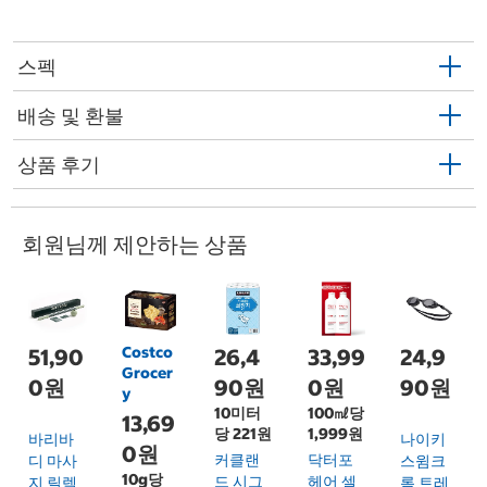
스펙
배송 및 환불
상품 후기
회원님께 제안하는 상품
Costco
51,90
26,4
33,99
24,9
Grocer
0원
90원
0원
90원
y
10미터
100㎖당
13,69
당 221원
1,999원
바리바
나이키
0원
커클랜
닥터포
디 마사
스윔크
10g당
드 시그
헤어 셀
지 릴렉
롬 트레