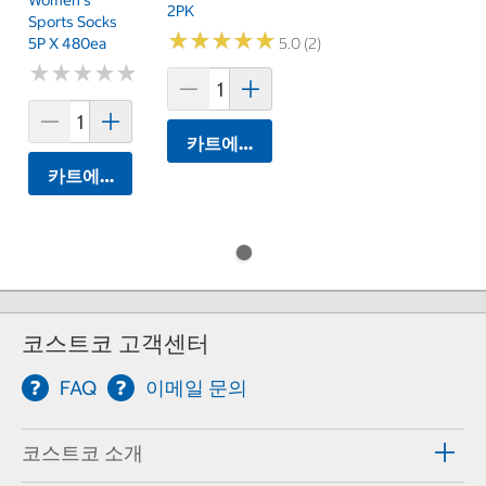
Women's
2PK
Sports Socks
★
★
★
★
★
★
★
★
★
★
5P X 480ea
5.0 (2)
★
★
★
★
★
★
★
★
★
★
카트에 담기
카트에 담기
코스트코 고객센터
FAQ
이메일 문의
코스트코 소개