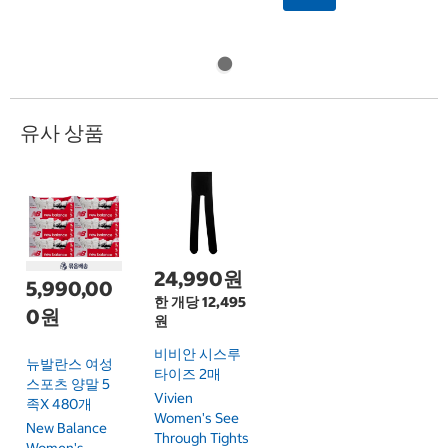
유사 상품
24,990원
5,990,00
한 개당 12,495
0원
원
비비안 시스루
뉴발란스 여성
타이즈 2매
스포츠 양말 5
Vivien
족x 480개
Women's See
New Balance
Through Tights