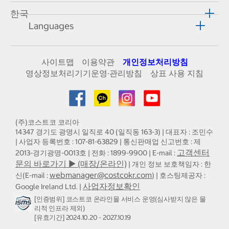
한국
Languages
사이트맵
이용약관
개인정보처리방침
영상정보처리기기운영·관리방침
상표 사용 지침
(주)코스트코 코리아
14347 경기도 광명시 일직로 40 (일직동 163-3) | 대표자 : 조민수
| 사업자 등록번호 : 107-81-63829 | 통신판매업 신고번호 : 제
고객센터
2013-경기광명-0013호 | 전화 : 1899-9900 | E-mail :
문의 바로가기 ▶ (매장/온라인)
| 개인 정보 보호책임자 : 한
webmanager@costcokr.com
신(E-mail :
) | 호스팅제공자 :
사업자정보확인
Google Ireland Ltd. |
[인증범위] 코스트코 온라인몰 서비스 운영(심사받지 않은 물
리적 인프라 제외)
[유효기간] 2024.10.20 - 2027.10.19