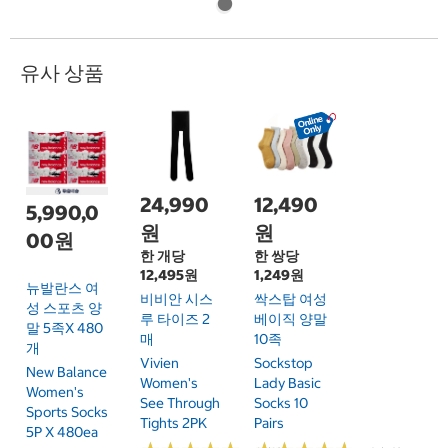
유사 상품
24,990
12,490
5,990,0
원
원
00원
한 개당
한 쌍당
12,495원
1,249원
뉴발란스 여
비비안 시스
싹스탑 여성
성 스포츠 양
루 타이즈 2
베이직 양말
말 5족x 480
매
10족
개
Vivien
Sockstop
New Balance
Women's
Lady Basic
Women's
See Through
Socks 10
Sports Socks
Tights 2PK
Pairs
5P X 480ea