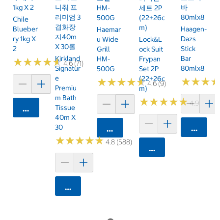
1kg X 2
니춰 프
바
HM-
세트 2P
리미엄 3
80mlx8
500G
(22+26c
Chile
겹화장
M)
Blueber
Haagen-
Haemar
지40m
Ry 1kg X
Dazs
U Wide
Lock&L
X 30롤
2
Stick
Grill
Ock Suit
Kirkland
Bar
HM-
Frypan
★
★
★
★
★
★
★
★
★
★
4.6 (71)
Signatur
80mlx8
500G
Set 2P
E
(22+26c
★
★
★
★
★
★
★
★
★
★
★
★
★
★
★
★
4.6 (9)
Premiu
M)
M Bath
★
★
★
★
★
★
★
★
★
★
4.9 (8)
Tissue
카트에 담기
40m X
30
카트에 
카트에 담기
★
★
★
★
★
★
★
★
★
★
4.8 (588)
카트에 담기
카트에 담기