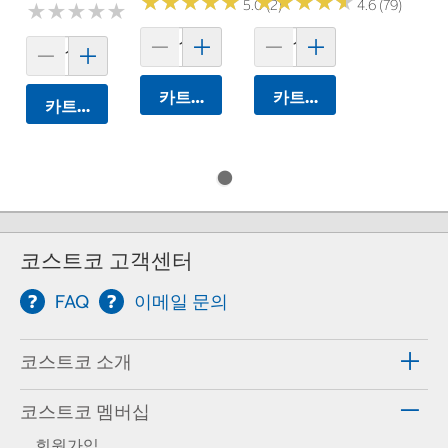
★
★
★
★
★
★
★
★
★
★
★
★
★
★
★
★
★
★
★
★
5.0 (2)
4.6 (79)
★
★
★
★
★
★
★
★
★
★
카트에 담기
카트에 담기
카트에 담기
코스트코 고객센터
FAQ
이메일 문의
코스트코 소개
코스트코 멤버십
회원가입