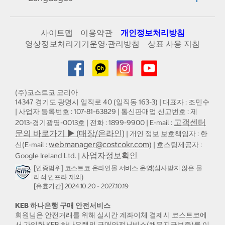
사이트맵
이용약관
개인정보처리방침
영상정보처리기기운영·관리방침
상표 사용 지침
(주)코스트코 코리아
14347 경기도 광명시 일직로 40 (일직동 163-3) | 대표자 : 조민수
| 사업자 등록번호 : 107-81-63829 | 통신판매업 신고번호 : 제
고객센터
2013-경기광명-0013호 | 전화 : 1899-9900 | E-mail :
문의 바로가기 ▶ (매장/온라인)
| 개인 정보 보호책임자 : 한
webmanager@costcokr.com
신(E-mail :
) | 호스팅제공자 :
사업자정보확인
Google Ireland Ltd. |
[인증범위] 코스트코 온라인몰 서비스 운영(심사받지 않은 물
리적 인프라 제외)
[유효기간] 2024.10.20 - 2027.10.19
KEB 하나은행 구매 안전서비스
회원님은 안전거래를 위해 실시간 계좌이체 결제시 코스트코에
서 가입한 KEB 하나은행의 구매안전서비스(채무지급보증)를 이