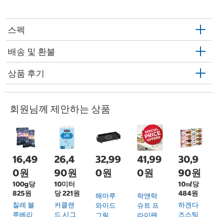
스펙
배송 및 환불
상품 후기
회원님께 제안하는 상품
16,49
26,4
32,99
41,99
30,9
0원
90원
0원
0원
90원
100g당
10미터
10㎖당
825원
당 221원
484원
해마루
락앤락
칠레 블
커클랜
하겐다
와이드
슈트 프
루베리
드 시그
즈스틱
그릴
라이팬