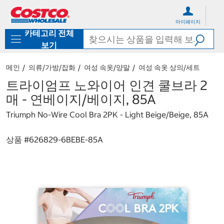
컨
메
텐
뉴
마이페이지
츠
로
카테고리 전체
로
바
바
로
보기
로
가
가
기
메인
의류/가방/잡화
여성 속옷/양말
여성 속옷 상의/세트
기
트라이엄프 노와이어 인견 쿨브라 2
매 - 연베이지/베이지, 85A
Triumph No-Wire Cool Bra 2PK - Light Beige/Beige, 85A
상품 #
626829-6BEBE-85A