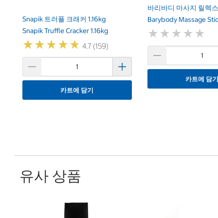
바리바디 마사지 릴렉스
Snapik 트러플 크래커 1.16kg
Barybody Massage Stic
Snapik Truffle Cracker 1.16kg
★
★
★
★
★
★
★
★
★
★
★
★
★
★
★
★
★
★
★
★
4.7 (159)
카트에 담
카트에 담기
유사 상품