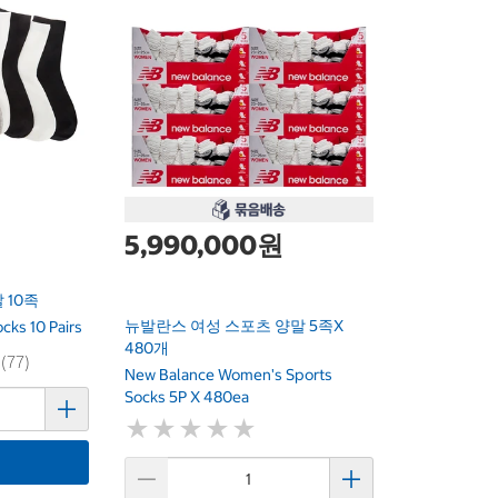
5,990,000원
 10족
뉴발란스 여성 스포츠 양말 5족x
cks 10 Pairs
480개
 (77)
New Balance Women's Sports
Socks 5P X 480ea
★
★
★
★
★
★
★
★
★
★
기