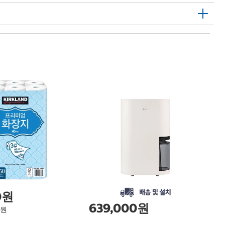
1
닌
F
Ni
0원
639,000원
1원