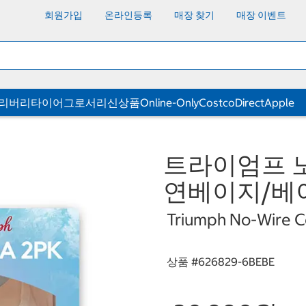
회원가입
온라인등록
매장 찾기
매장 이벤트
딜리버리
타이어
그로서리
신상품
Online-Only
CostcoDirect
Apple
트라이엄프 노
연베이지/베
Triumph No-Wire Co
상품 #
626829-6BEBE