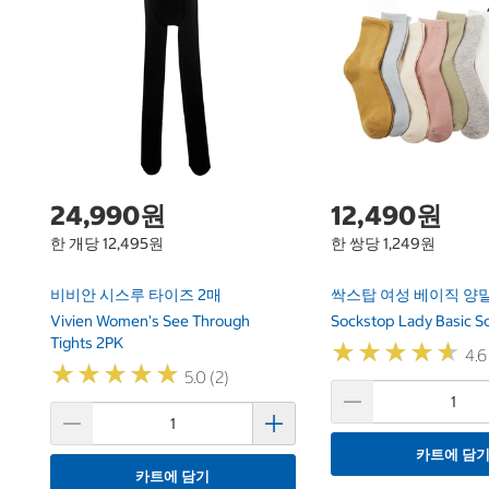
24,990원
12,490원
한 개당 12,495원
한 쌍당 1,249원
비비안 시스루 타이즈 2매
싹스탑 여성 베이직 양말
Vivien Women's See Through
Sockstop Lady Basic So
Tights 2PK
★
★
★
★
★
★
★
★
★
★
4.6
★
★
★
★
★
★
★
★
★
★
5.0 (2)
카트에 담
카트에 담기