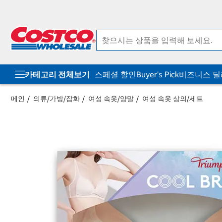
컨
메
텐
뉴
츠
로
로
바
바
로
로
가
가
기
기
카테고리 전체보기
스페셜 할인
Buyer's Pick
비즈니스 
메인
의류/가방/잡화
여성 속옷/양말
여성 속옷 상의/세트