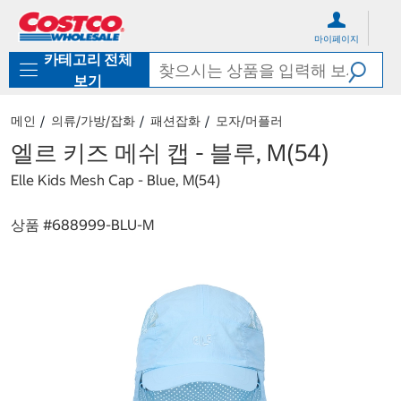
컨
메
텐
뉴
마이페이지
츠
로
카테고리 전체
로
바
바
로
보기
로
가
가
기
메인
의류/가방/잡화
패션잡화
모자/머플러
기
엘르 키즈 메쉬 캡 - 블루, M(54)
Elle Kids Mesh Cap - Blue, M(54)
상품 #
688999-BLU-M