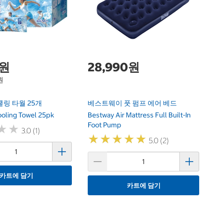
0원
28,990원
원
링 타월 25개
베스트웨이 풋 펌프 에어 베드
ooling Towel 25pk
Bestway Air Mattress Full Built-In
Foot Pump
★
★
★
★
3.0 (1)
★
★
★
★
★
★
★
★
★
★
5.0 (2)
카트에 담기
카트에 담기