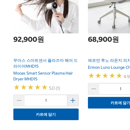
92,900원
68,900원
무아스 스마트센서 플라즈마 헤어 드
에르먼 루노 라운지 의
라이어MHD15
Ermon Luno Lounge Ch
Mooas Smart Sensor Plasma Hair
★
★
★
★
★
★
★
★
★
★
4.9
Dryer MHD15
★
★
★
★
★
★
★
★
★
★
5.0 (1)
카트에 담
카트에 담기