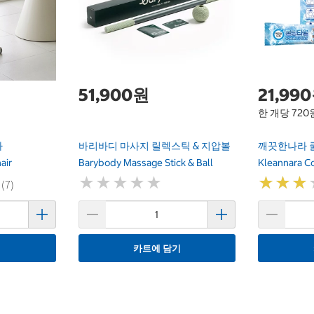
51,900원
21,99
한 개당 720
자
바리바디 마사지 릴렉스틱 & 지압볼
깨끗한나라 쿨
air
Barybody Massage Stick & Ball
Kleannara C
★
★
★
★
★
★
★
★
★
★
★
★
★
★
★
★
 (7)
기
카트에 담기