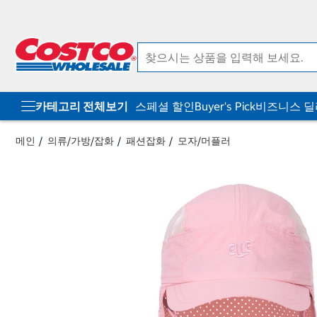
컨
메
텐
뉴
츠
로
로
바
바
로
로
가
가
기
기
카테고리 전체보기
스페셜 할인
Buyer's Pick
비즈니스 
메인
의류/가방/잡화
패션잡화
모자/머플러