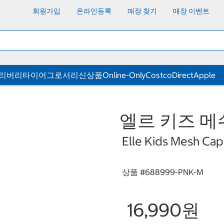
회원가입
온라인등록
매장 찾기
매장 이벤트
딜리버리
타이어
그로서리
신상품
Online-Only
CostcoDirect
Apple
엘르 키즈 메쉬 
Elle Kids Mesh Cap 
상품 #
688999-PNK-M
16,990원