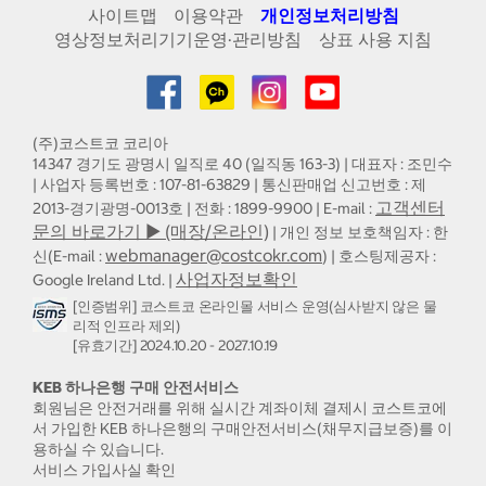
사이트맵
이용약관
개인정보처리방침
영상정보처리기기운영·관리방침
상표 사용 지침
(주)코스트코 코리아
14347 경기도 광명시 일직로 40 (일직동 163-3) | 대표자 : 조민수
| 사업자 등록번호 : 107-81-63829 | 통신판매업 신고번호 : 제
고객센터
2013-경기광명-0013호 | 전화 : 1899-9900 | E-mail :
문의 바로가기 ▶ (매장/온라인)
| 개인 정보 보호책임자 : 한
webmanager@costcokr.com
신(E-mail :
) | 호스팅제공자 :
사업자정보확인
Google Ireland Ltd. |
[인증범위] 코스트코 온라인몰 서비스 운영(심사받지 않은 물
리적 인프라 제외)
[유효기간] 2024.10.20 - 2027.10.19
KEB 하나은행 구매 안전서비스
회원님은 안전거래를 위해 실시간 계좌이체 결제시 코스트코에
서 가입한 KEB 하나은행의 구매안전서비스(채무지급보증)를 이
용하실 수 있습니다.
서비스 가입사실 확인