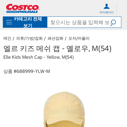
컨
메
텐
뉴
마이페이지
츠
로
카테고리 전체
로
바
바
로
보기
로
가
가
기
메인
의류/가방/잡화
패션잡화
모자/머플러
기
엘르 키즈 메쉬 캡 - 옐로우, M(54)
Elle Kids Mesh Cap - Yellow, M(54)
상품 #
688999-YLW-M