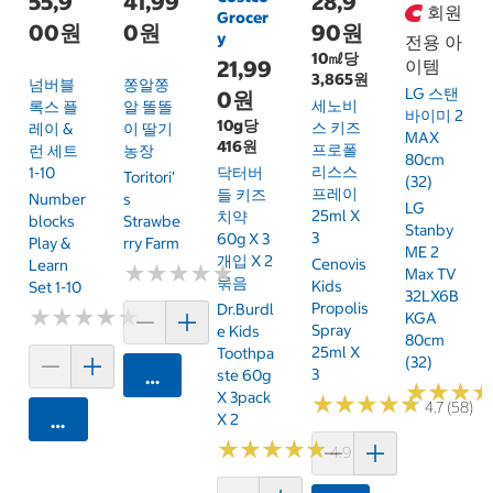
55,9
41,99
28,9
회원
Grocer
00원
0원
90원
y
전용 아
10㎖당
21,99
이템
3,865원
넘버블
쫑알쫑
LG 스탠
0원
세노비
록스 플
알 똘똘
바이미 2
10g당
스 키즈
레이 &
이 딸기
MAX
416원
프로폴
런 세트
농장
80cm
리스스
1-10
닥터버
Toritori'
(32)
프레이
들 키즈
Number
S
LG
25ml X
치약
Blocks
Strawbe
Stanby
3
60g X 3
Play &
Rry Farm
ME 2
개입 X 2
Cenovis
Learn
★
★
★
★
★
★
★
★
★
★
Max TV
묶음
Kids
Set 1-10
32LX6B
Propolis
Dr.Burdl
★
★
★
★
★
★
★
★
★
★
KGA
Spray
E Kids
80cm
25ml X
Toothpa
(32)
3
Ste 60g
카트에 담기
★
★
★
★
★
★
X 3pack
★
★
★
★
★
★
★
★
★
★
4.7 (58)
X 2
카트에 담기
★
★
★
★
★
★
★
★
★
★
4.9 (22)