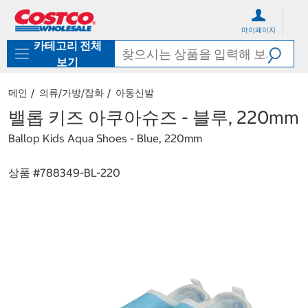
컨
메
텐
뉴
마이페이지
츠
로
카테고리 전체
로
바
바
로
보기
로
가
가
기
메인
의류/가방/잡화
아동신발
기
밸롭 키즈 아쿠아슈즈 - 블루, 220mm
Ballop Kids Aqua Shoes - Blue, 220mm
상품 #
788349-BL-220