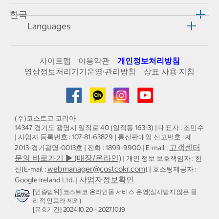
한국
Languages
사이트맵
이용약관
개인정보처리방침
영상정보처리기기운영·관리방침
상표 사용 지침
(주)코스트코 코리아
14347 경기도 광명시 일직로 40 (일직동 163-3) | 대표자 : 조민수
| 사업자 등록번호 : 107-81-63829 | 통신판매업 신고번호 : 제
고객센터
2013-경기광명-0013호 | 전화 : 1899-9900 | E-mail :
문의 바로가기 ▶ (매장/온라인)
| 개인 정보 보호책임자 : 한
webmanager@costcokr.com
신(E-mail :
) | 호스팅제공자 :
사업자정보확인
Google Ireland Ltd. |
[인증범위] 코스트코 온라인몰 서비스 운영(심사받지 않은 물
리적 인프라 제외)
[유효기간] 2024.10.20 - 2027.10.19