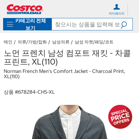
컨
메
텐
뉴
마이페이지
츠
로
카테고리 전체
로
바
바
로
보기
로
가
가
기
메인
의류/가방/잡화
남성의류
남성 자켓/패딩/코트
기
노먼 프렌치 남성 컴포트 재킷 - 차콜
프린트, XL(110)
Norman French Men's Comfort Jacket - Charcoal Print,
XL(110)
상품 #
678284-CHS-XL