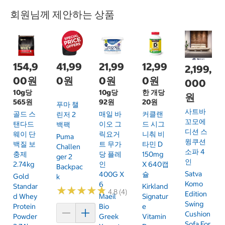
회원님께 제안하는 상품
154,9
41,99
21,99
12,99
2,199,
00원
0원
0원
0원
000
10g당
10g당
한 개당
원
565원
92원
20원
푸마 챌
사트바
골드 스
매일 바
커클랜
린저 2
꼬모에
탠다드
이오 그
드 시그
백팩
디션 스
웨이 단
릭요거
니춰 비
Puma
윙쿠션
백질 보
트 무가
타민 D
Challen
소파 4
충제
당 플레
150mg
Ger 2
인
2.74kg
인
X 640캡
Backpac
Satva
400G X
슐
Gold
K
Komo
6
Standar
Kirkland
★
★
★
★
★
★
★
★
★
★
4.8 (4)
Edition
D Whey
Maeil
Signatur
Swing
Protein
Bio
E
Cushion
Powder
Greek
Vitamin
Sofa For