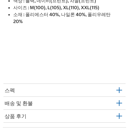
색상 : 블랙, 네이비(프린트), 차콜(프린트)
사이즈 : M(100), L(105), XL(110), XXL(115)
소재 : 폴리에스터 40%, 나일론 40%, 폴리우레탄
20%
스펙
배송 및 환불
상품 후기