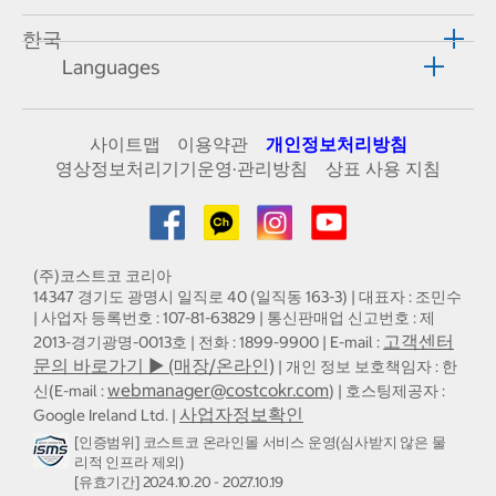
한국
Languages
사이트맵
이용약관
개인정보처리방침
영상정보처리기기운영·관리방침
상표 사용 지침
(주)코스트코 코리아
14347 경기도 광명시 일직로 40 (일직동 163-3) | 대표자 : 조민수
| 사업자 등록번호 : 107-81-63829 | 통신판매업 신고번호 : 제
고객센터
2013-경기광명-0013호 | 전화 : 1899-9900 | E-mail :
문의 바로가기 ▶ (매장/온라인)
| 개인 정보 보호책임자 : 한
webmanager@costcokr.com
신(E-mail :
) | 호스팅제공자 :
사업자정보확인
Google Ireland Ltd. |
[인증범위] 코스트코 온라인몰 서비스 운영(심사받지 않은 물
리적 인프라 제외)
[유효기간] 2024.10.20 - 2027.10.19