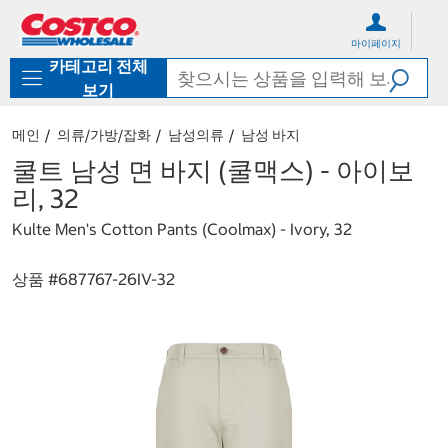
컨
메
텐
뉴
마이페이지
츠
로
카테고리 전체
로
바
바
로
보기
로
가
가
기
메인
의류/가방/잡화
남성의류
남성 바지
기
쿨트 남성 면 바지 (쿨맥스) - 아이보
리, 32
Kulte Men's Cotton Pants (Coolmax) - Ivory, 32
상품 #
687767-26IV-32