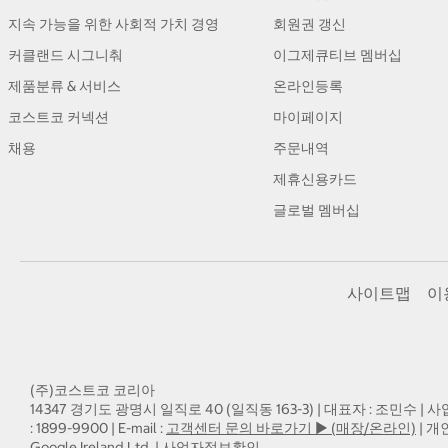
지속 가능을 위한 사회적 가치 경영
회원권 갱신
커클랜드 시그니춰
이그제큐티브 멤버십
제품분류 & 서비스
온라인등록
코스트코 커넥션
마이페이지
채용
주문내역
제휴신용카드
글로벌 멤버십
사이트맵
이
(주)코스트코 코리아
14347 경기도 광명시 일직로 40 (일직동 163-3) | 대표자 : 조민수 | 사
: 1899-9900 | E-mail :
고객센터 문의 바로가기 ▶ (매장/온라인)
| 개
Google Ireland Ltd. |
사업자정보확인