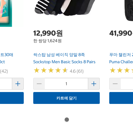
12,990원
41,99
한 쌍당 1,624원
트30매
싹스탑 남성 베이직 양말 8족
푸마 챌린저 
0ct
Sockstop Men Basic Socks 8 Pairs
Puma Challe
★
★
★
★
★
★
★
★
★
★
★
★
★
★
★
★
 (42)
4.6 (61)
기
카트에 담기