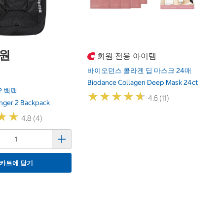
0원
회원 전용 아이템
바이오던스 콜라겐 딥 마스크 24매
Biodance Collagen Deep Mask 24ct
2 백팩
★
★
★
★
★
★
★
★
★
★
4.6 (11)
nger 2 Backpack
★
★
★
★
4.8 (4)
카트에 담기