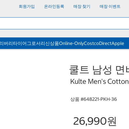
회원가입
온라인등록
매장 찾기
매장 이벤트
딜리버리
타이어
그로서리
신상품
Online-Only
CostcoDirect
Apple
쿨트 남성 면바
Kulte Men's Cotton 
상품 #
648221-PKH-36
26,990원