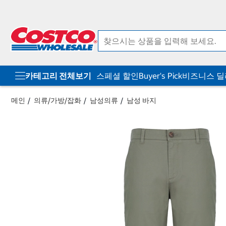
컨
메
텐
뉴
츠
로
로
바
바
로
로
가
가
기
기
카테고리 전체보기
스페셜 할인
Buyer's Pick
비즈니스 
메인
의류/가방/잡화
남성의류
남성 바지