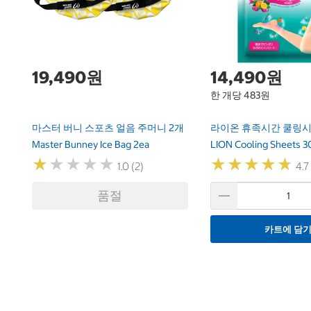
19,490원
14,490원
한 개당 483원
마스터 버니 스포츠 얼음 주머니 2개
라이온 휴족시간 쿨링시
Master Bunney Ice Bag 2ea
LION Cooling Sheets 3
★
★
★
★
★
★
★
★
★
★
★
★
★
★
★
★
★
★
★
★
1.0 (2)
4.7
품절
카트에 담