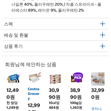
나일론 40%, 폴리우레탄 20% / 차콜 스트라이프 - 폴
리에스터 89%, 레이온 9%, 폴리우레탄 2%
스펙
배송 및 환불
상품 후기
회원님께 제안하는 상품
Costco
12,49
30,9
38,9
32,99
Grocer
0원
90원
90원
0원
y
한 쌍당
10㎖당
100g당
12,99
1,249원
484원
1,363원
쿠치나