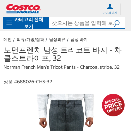
컨
메
텐
뉴
마이페이지
츠
로
카테고리 전체
로
바
바
로
보기
로
가
가
기
메인
의류/가방/잡화
남성의류
남성 바지
기
노먼프렌치 남성 트리코트 바지 - 차
콜스트라이프, 32
Norman French Men's Tricot Pants - Charcoal stripe, 32
상품 #
688026-CHS-32