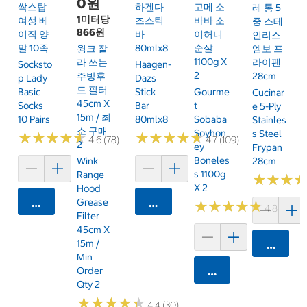
0원
싹스탑
하겐다
고메 소
레 통 5
1미터당
여성 베
즈스틱
바바 소
중 스테
866원
이직 양
바
이허니
인리스
말 10족
80mlx8
순살
윙크 잘
엠보 프
1100g X
라 쓰는
라이팬
Socksto
Haagen-
2
주방후
28cm
P Lady
Dazs
드 필터
Basic
Stick
Gourme
Cucinar
45cm X
Socks
Bar
T
E 5-Ply
15m / 최
10 Pairs
80mlx8
Sobaba
Stainles
소 구매
Soyhon
S Steel
★
★
★
★
★
★
★
★
★
★
★
★
★
★
★
★
★
★
★
★
4.6 (78)
4.7 (109)
2
Ey
Frypan
Boneles
Wink
28cm
S 1100g
Range
★
★
★
★
★
★
X 2
Hood
카트에 담기
Grease
카트에 담기
★
★
★
★
★
★
★
★
★
★
4.8 (79)
Filter
45cm X
15m /
카트에 
Min
Order
카트에 담기
Qty 2
★
★
★
★
★
★
★
★
★
★
4.4 (30)