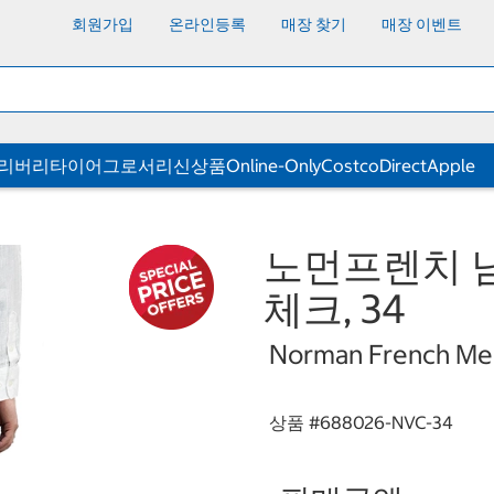
회원가입
온라인등록
매장 찾기
매장 이벤트
딜리버리
타이어
그로서리
신상품
Online-Only
CostcoDirect
Apple
노먼프렌치 남
체크, 34
Norman French Men'
상품 #
688026-NVC-34