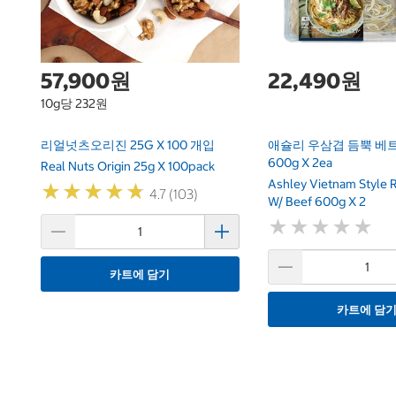
57,900원
22,490원
10g당 232원
리얼넛츠오리진 25G X 100 개입
애슐리 우삼겹 듬뿍 베
600g X 2ea
Real Nuts Origin 25g X 100pack
Ashley Vietnam Style 
★
★
★
★
★
★
★
★
★
★
4.7 (103)
W/ Beef 600g X 2
★
★
★
★
★
★
★
★
★
★
카트에 담기
카트에 담