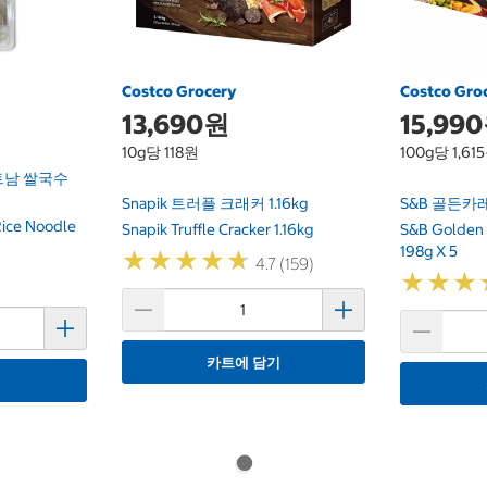
Costco Grocery
Costco Gro
13,690원
15,99
10g당 118원
100g당 1,61
트남 쌀국수
Snapik 트러플 크래커 1.16kg
S&B 골든카레
Rice Noodle
Snapik Truffle Cracker 1.16kg
S&B Golden 
198g X 5
★
★
★
★
★
★
★
★
★
★
4.7 (159)
★
★
★
★
★
★
카트에 담기
기