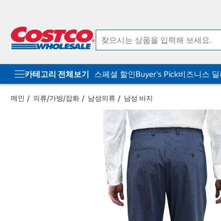
컨
메
텐
뉴
츠
로
로
바
바
로
로
가
가
기
기
카테고리 전체보기
스페셜 할인
Buyer's Pick
비즈니스 
메인
의류/가방/잡화
남성의류
남성 바지