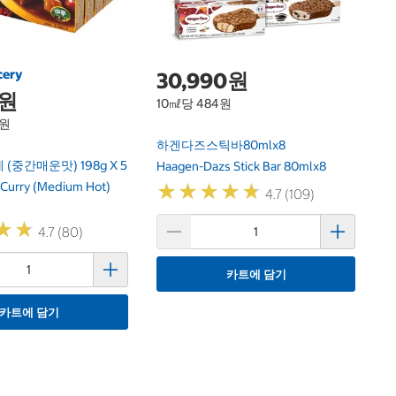
cery
30,990원
0원
10㎖당 484원
5원
하겐다즈스틱바80mlx8
 (중간매운맛) 198g X 5
Haagen-Dazs Stick Bar 80mlx8
Curry (Medium Hot)
★
★
★
★
★
★
★
★
★
★
4.7 (109)
★
★
★
★
4.7 (80)
카트에 담기
카트에 담기