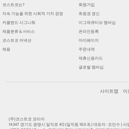
코스트코는?
회원가입
지속 가능을 위한 사회적 가치 경영
회원권 갱신
커클랜드 시그니춰
이그제큐티브 멤버십
제품분류 & 서비스
온라인등록
코스트코 커넥션
마이페이지
채용
주문내역
제휴신용카드
글로벌 멤버십
사이트맵
이
(주)코스트코 코리아
14347 경기도 광명시 일직로 40 (일직동 163-3) | 대표자 : 조민수 | 사