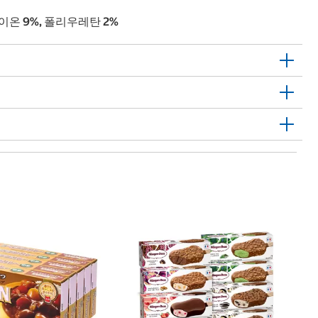
레이온 9%, 폴리우레탄 2%
C
1
비
B