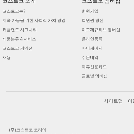
코스트코 소개
코스트코 멤버십
코스트코는?
회원가입
지속 가능을 위한 사회적 가치 경영
회원권 갱신
커클랜드 시그니춰
이그제큐티브 멤버십
제품분류 & 서비스
온라인등록
코스트코 커넥션
마이페이지
채용
주문내역
제휴신용카드
글로벌 멤버십
사이트맵
이
(주)코스트코 코리아