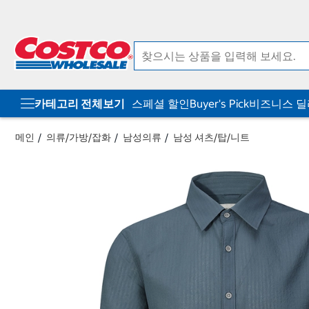
컨
메
텐
뉴
츠
로
로
바
바
로
로
가
가
기
기
카테고리 전체보기
스페셜 할인
Buyer's Pick
비즈니스 
메인
의류/가방/잡화
남성의류
남성 셔츠/탑/니트