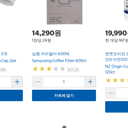
14,290원
19,99
1장당 24원
한 개당 167
 2개
삼풍 커피필터 600매
엔젯오리진 
민D 아연12
g Cap 2pk
Sampoong Coffee Filter 600ct
NZ Origin Co
★
★
★
★
★
★
★
★
★
★
 (9)
3.0 (2)
120ct
★
★
★
★
★
★
기
카트에 담기