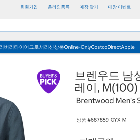
회원가입
온라인등록
매장 찾기
매장 이벤트
딜리버리
타이어
그로서리
신상품
Online-Only
CostcoDirect
Apple
브렌우드 남성
레이, M(100)
Brentwood Men's Sh
상품 #
687859-GYX-M