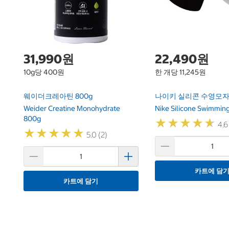
31,990원
22,490원
10g당 400원
한 개당 11,245원
웨이더크레아틴 800g
나이키 실리콘 수영모자
Weider Creatine Monohydrate
Nike Silicone Swimmin
800g
★
★
★
★
★
★
★
★
★
★
4.6
★
★
★
★
★
★
★
★
★
★
5.0 (2)
카트에 담
카트에 담기