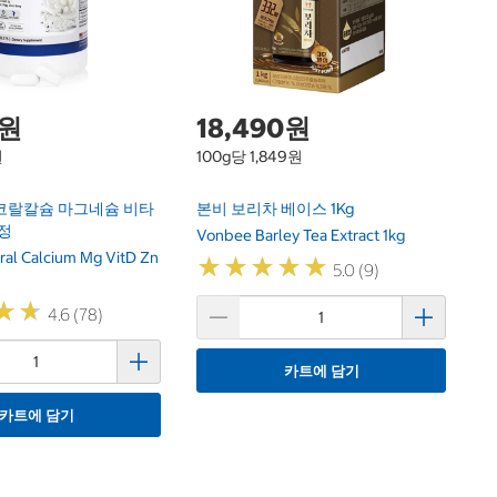
0원
18,490원
원
100g당 1,849원
코랄칼슘 마그네슘 비타
본비 보리차 베이스 1Kg
0정
Vonbee Barley Tea Extract 1kg
ral Calcium Mg VitD Zn
★
★
★
★
★
★
★
★
★
★
5.0 (9)
★
★
★
★
4.6 (78)
카트에 담기
카트에 담기