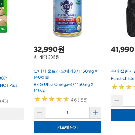
32,990원
41,99
한 개당 236원
알티지 울트라 오메가3 / 1,150mg X
푸마 챌린저 
140캡슐
0정
Puma Challe
R-TG Ultra Omega-3 / 1,150mg X
HOT Plus
★
★
★
★
★
★
140cp
★
★
★
★
★
★
★
★
★
★
4.6 (186)
 (43)
카트에 담기