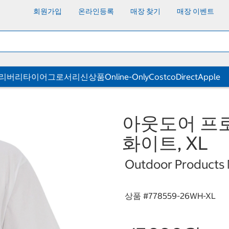
회원가입
온라인등록
매장 찾기
매장 이벤트
딜리버리
타이어
그로서리
신상품
Online-Only
CostcoDirect
Apple
아웃도어 프로
화이트, XL
Outdoor Products M
상품 #
778559-26WH-XL