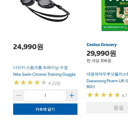
Costco Grocery
24,990원
29,990원
한 개당 306원
나이키 스윔크롬 트레이닝 수경
대웅제약우루샷플러스8
Nike Swim Chrome Training Goggle
Daewoong Pharm UR-S
★
★
★
★
★
★
★
★
★
★
4.3 (9)
80ct
★
★
★
★
★
★
★
★
★
★
4.7
품절
카트에 담기