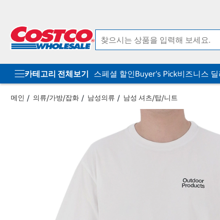
컨
메
텐
뉴
츠
로
로
바
바
로
로
가
가
기
기
카테고리 전체보기
스페셜 할인
Buyer's Pick
비즈니스 
메인
의류/가방/잡화
남성의류
남성 셔츠/탑/니트