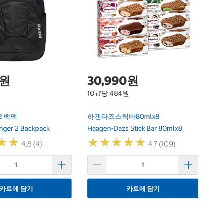
칠
Ch
0원
30,990원
10㎖당 484원
2 백팩
하겐다즈스틱바80mlx8
nger 2 Backpack
Haagen-Dazs Stick Bar 80mlx8
★
★
★
★
★
★
★
★
★
★
★
★
★
★
4.8 (4)
4.7 (109)
카트에 담기
카트에 담기