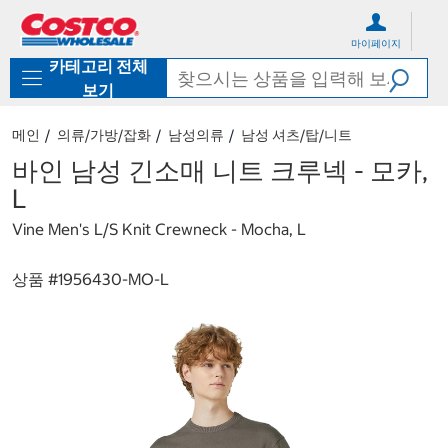
컨
메
텐
뉴
마이페이지
츠
로
카테고리 전체
로
바
바
로
보기
로
가
가
기
메인
의류/가방/잡화
남성의류
남성 셔츠/탑/니트
기
바인 남성 긴소매 니트 크루넥 - 모카,
L
Vine Men's L/S Knit Crewneck - Mocha, L
상품 #
1956430-MO-L