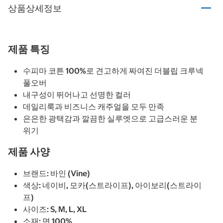
상품상세정보
제품 특징
수피마 코튼 100%로 견고하게 짜여진 더블립 크루넥
풀오버
내구성이 뛰어나고 선명한 컬러
데일리룩과 비즈니스 캐주얼을 모두 만족
은은한 광택감과 깔끔한 실루엣으로 고급스러운 분
위기
제품 사양
브랜드: 바인 (Vine)
색상: 네이비, 모카(스트라이프), 아이보리(스트라이
프)
사이즈: S, M, L, XL
소재: 면 100%