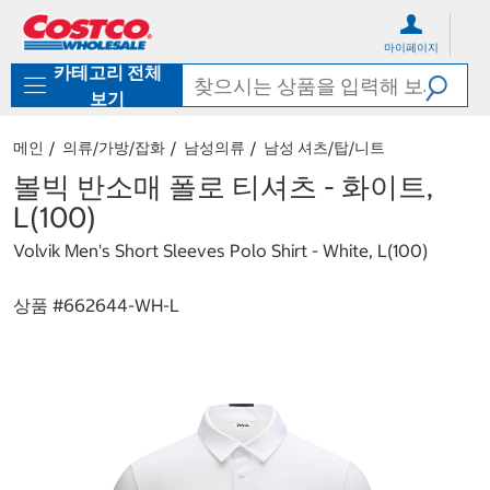
컨
메
텐
뉴
마이페이지
츠
로
카테고리 전체
로
바
바
로
보기
로
가
가
기
메인
의류/가방/잡화
남성의류
남성 셔츠/탑/니트
기
볼빅 반소매 폴로 티셔츠 - 화이트,
L(100)
Volvik Men's Short Sleeves Polo Shirt - White, L(100)
상품 #
662644-WH-L