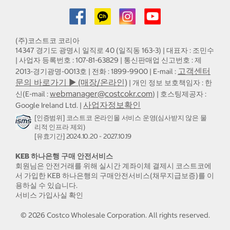
(주)코스트코 코리아
14347 경기도 광명시 일직로 40 (일직동 163-3) | 대표자 : 조민수
| 사업자 등록번호 : 107-81-63829 | 통신판매업 신고번호 : 제
고객센터
2013-경기광명-0013호 | 전화 : 1899-9900 | E-mail :
문의 바로가기 ▶ (매장/온라인)
| 개인 정보 보호책임자 : 한
webmanager@costcokr.com
신(E-mail :
) | 호스팅제공자 :
사업자정보확인
Google Ireland Ltd. |
[인증범위] 코스트코 온라인몰 서비스 운영(심사받지 않은 물
리적 인프라 제외)
[유효기간] 2024.10.20 - 2027.10.19
KEB 하나은행 구매 안전서비스
회원님은 안전거래를 위해 실시간 계좌이체 결제시 코스트코에
서 가입한 KEB 하나은행의 구매안전서비스(채무지급보증)를 이
용하실 수 있습니다.
서비스 가입사실 확인
©
2026
Costco Wholesale Corporation.
All rights reserved.