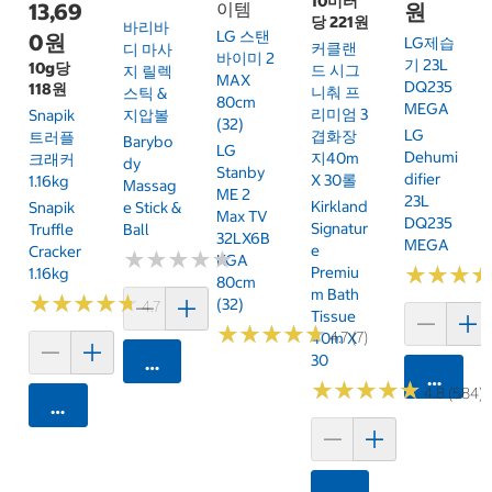
10미터
13,69
이템
원
당 221원
바리바
LG 스탠
0원
LG제습
커클랜
디 마사
바이미 2
기 23L
10g당
드 시그
지 릴렉
MAX
DQ235
118원
니춰 프
스틱 &
80cm
MEGA
리미엄 3
Snapik
지압볼
(32)
LG
겹화장
트러플
Barybo
LG
Dehumi
지40m
크래커
Dy
Stanby
Difier
X 30롤
1.16kg
Massag
ME 2
23L
Kirkland
Snapik
E Stick &
Max TV
DQ235
Signatur
Truffle
Ball
32LX6B
MEGA
E
Cracker
★
★
★
★
★
★
★
★
★
★
KGA
★
★
★
★
★
★
Premiu
1.16kg
80cm
M Bath
★
★
★
★
★
★
★
★
★
★
(32)
4.7 (159)
Tissue
★
★
★
★
★
★
★
★
★
★
4.7 (7)
40m X
30
카트에 담기
카트에 
★
★
★
★
★
★
★
★
★
★
4.8 (584)
카트에 담기