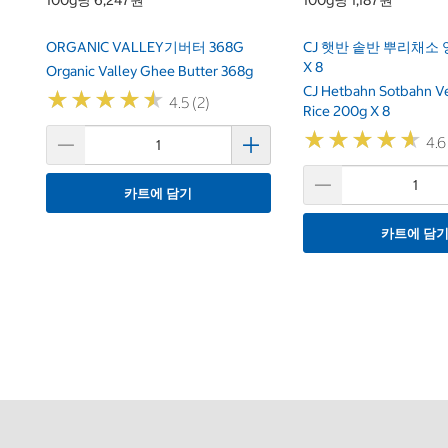
100g당 6,247원
100g당 1,187원
ORGANIC VALLEY기버터 368G
CJ 햇반 솥반 뿌리채소 
X 8
Organic Valley Ghee Butter 368g
CJ Hetbahn Sotbahn V
★
★
★
★
★
★
★
★
★
★
4.5 (2)
Rice 200g X 8
★
★
★
★
★
★
★
★
★
★
4.6
카트에 담기
카트에 담