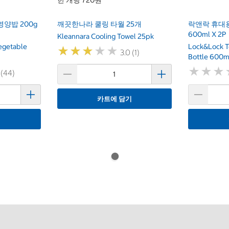
한 개당 720원
영양밥 200g
깨끗한나라 쿨링 타월 25개
락앤락 휴대용
600ml X 2P
Kleannara Cooling Towel 25pk
egetable
Lock&Lock T
★
★
★
★
★
★
★
★
★
★
3.0 (1)
Bottle 600m
★
★
★
★
★
★
 (44)
카트에 담기
기