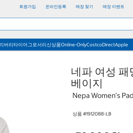
회원가입
온라인등록
매장 찾기
매장 이벤트
딜리버리
타이어
그로서리
신상품
Online-Only
CostcoDirect
Apple
네파 여성 패
베이지
Nepa Women's Padd
상품 #
1912088-LB