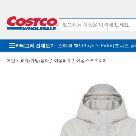
컨
메
텐
뉴
츠
로
로
바
바
로
로
가
가
기
기
카테고리 전체보기
스페셜 할인
Buyer's Pick
비즈니스 
메인
의류/가방/잡화
여성의류
여성 스포츠웨어