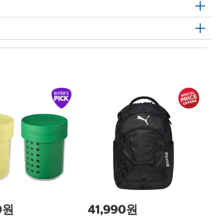
1
손
Fr
0원
41,990원