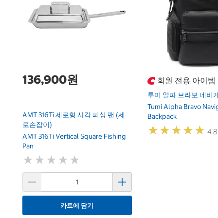
136,900원
회원 전용 아이템
투미 알파 브라보 네비
Tumi Alpha Bravo Navi
AMT 316Ti 세로형 사각 피싱 팬 (세
Backpack
로손잡이)
★
★
★
★
★
★
★
★
★
★
4.8
AMT 316Ti Vertical Square Fishing
Pan
★
★
★
★
★
★
★
★
★
★
카트에 담기