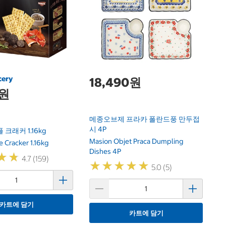
프
Fr
cery
18,490원
0원
메종오브제 프라카 폴란드풍 만두접
시 4P
플 크래커 1.16kg
Masion Objet Praca Dumpling
e Cracker 1.16kg
Dishes 4P
★
★
★
★
4.7 (159)
★
★
★
★
★
★
★
★
★
★
5.0 (5)
카트에 담기
카트에 담기