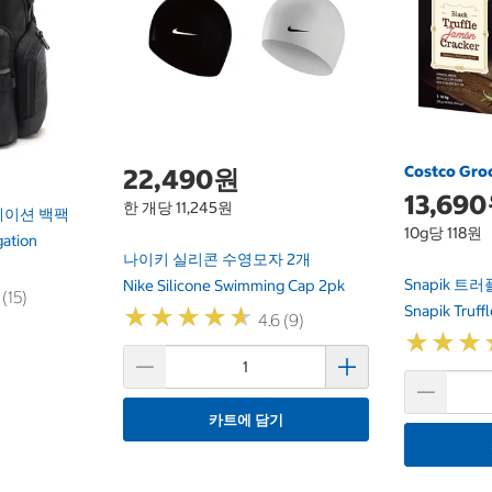
Costco Gro
22,490원
13,69
한 개당 11,245원
게이션 백팩
10g당 118원
gation
나이키 실리콘 수영모자 2개
Snapik 트러
Nike Silicone Swimming Cap 2pk
 (15)
Snapik Truffl
★
★
★
★
★
★
★
★
★
★
4.6 (9)
★
★
★
★
★
★
카트에 담기