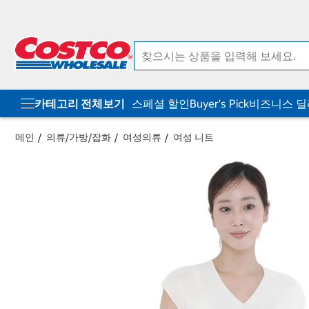
컨
메
텐
뉴
츠
로
로
바
바
로
로
가
가
기
기
카테고리 전체보기
스페셜 할인
Buyer's Pick
비즈니스 
메인
의류/가방/잡화
여성의류
여성 니트