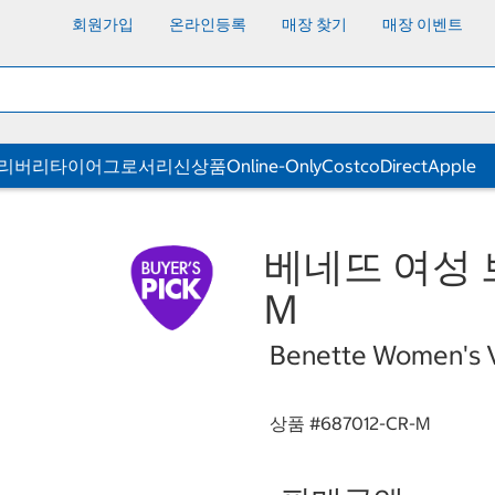
회원가입
온라인등록
매장 찾기
매장 이벤트
딜리버리
타이어
그로서리
신상품
Online-Only
CostcoDirect
Apple
베네뜨 여성 
M
Benette Women's V
상품 #
687012-CR-M