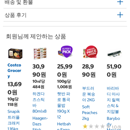
배송 및 환불
상품 후기
회원님께 제안하는 상품
Costco
30,9
25,99
28,9
51,90
Grocer
90원
0원
90원
0원
y
10㎖당
100g당
13,69
484원
1,008원
부드러
바리바
0원
하겐다
햇반 파
운 복숭
디 마사
10g당
즈스틱
로 통곡
아 2KG
지 릴렉
118원
바
물밥
스틱 &
Soft
80mlx8
190g X
Snapik
지압볼
Peaches
12
트러플
Haagen-
2kg
Barybo
크래커
Dazs
Hetbah
Dy
★
★
★
★
★
★
★
★
★
★
1.0 (1)
1.16kg
Stick
N Farro
Massag