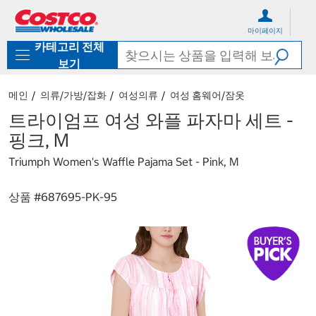
컨
메
텐
뉴
마이페이지
츠
로
카테고리 전체
로
바
바
로
보기
로
가
가
기
메인
의류/가방/잡화
여성의류
여성 홈웨어/잠옷
기
트라이엄프 여성 와플 파자마 세트 -
핑크, M
Triumph Women's Waffle Pajama Set - Pink, M
상품 #
687695-PK-95