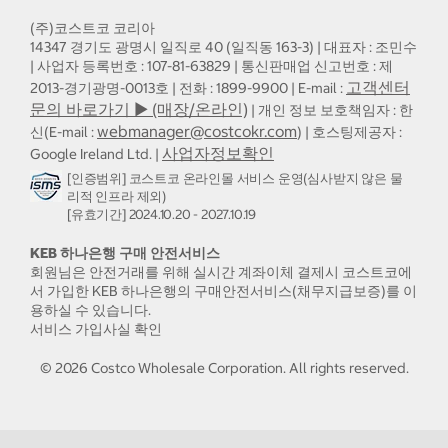
(주)코스트코 코리아
14347 경기도 광명시 일직로 40 (일직동 163-3) | 대표자 : 조민수
| 사업자 등록번호 : 107-81-63829 | 통신판매업 신고번호 : 제
고객센터
2013-경기광명-0013호 | 전화 : 1899-9900 | E-mail :
문의 바로가기 ▶ (매장/온라인)
| 개인 정보 보호책임자 : 한
webmanager@costcokr.com
신(E-mail :
) | 호스팅제공자 :
사업자정보확인
Google Ireland Ltd. |
[인증범위] 코스트코 온라인몰 서비스 운영(심사받지 않은 물
리적 인프라 제외)
[유효기간] 2024.10.20 - 2027.10.19
KEB 하나은행 구매 안전서비스
회원님은 안전거래를 위해 실시간 계좌이체 결제시 코스트코에
서 가입한 KEB 하나은행의 구매안전서비스(채무지급보증)를 이
용하실 수 있습니다.
서비스 가입사실 확인
©
2026
Costco Wholesale Corporation.
All rights reserved.