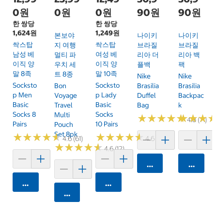
0원
0원
0원
90원
90원
한 쌍당
한 쌍당
1,624원
1,249원
본보야
나이키
나이키
싹스탑
싹스탑
지 여행
브라질
브라질
남성 베
여성 베
멀티 파
리아 더
리아 백
이직 양
이직 양
우치 세
플백
팩
말 8족
말 10족
트 8종
Nike
Nike
Socksto
Socksto
Bon
Brasilia
Brasilia
P Men
P Lady
Voyage
Duffel
Backpac
Basic
Basic
Travel
Bag
K
Socks 8
Socks
Multi
★
★
★
★
★
★
★
★
★
★
★
★
★
★
★
★
4.8 (71)
Pairs
10 Pairs
Pouch
Set 8pk
★
★
★
★
★
★
★
★
★
★
★
★
★
★
★
★
★
★
★
★
4.6 (61)
4.6 (78)
★
★
★
★
★
★
★
★
★
★
4.6 (12)
카트에 담기
카트에 
카트에 담기
카트에 담기
카트에 담기