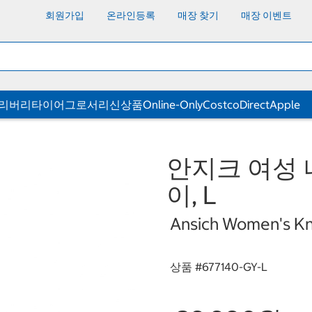
회원가입
온라인등록
매장 찾기
매장 이벤트
딜리버리
타이어
그로서리
신상품
Online-Only
CostcoDirect
Apple
안지크 여성 
이, L
Ansich Women's Kni
상품 #
677140-GY-L