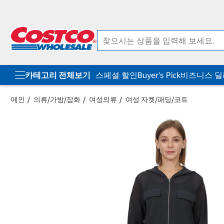
컨
메
텐
뉴
츠
로
로
바
바
로
로
가
가
기
기
카테고리 전체보기
스페셜 할인
Buyer's Pick
비즈니스 
메인
의류/가방/잡화
여성의류
여성 자켓/패딩/코트