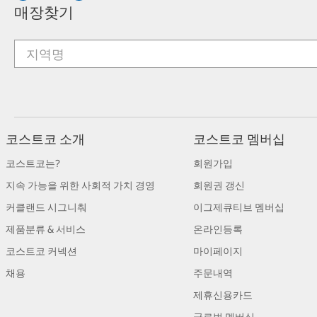
매장찾기
코스트코 소개
코스트코 멤버십
코스트코는?
회원가입
지속 가능을 위한 사회적 가치 경영
회원권 갱신
커클랜드 시그니춰
이그제큐티브 멤버십
제품분류 & 서비스
온라인등록
코스트코 커넥션
마이페이지
채용
주문내역
제휴신용카드
글로벌 멤버십