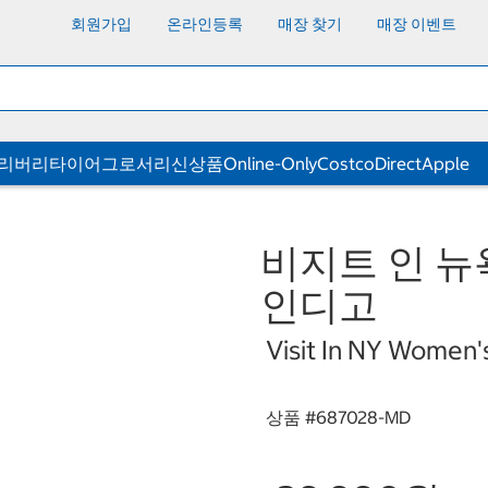
회원가입
온라인등록
매장 찾기
매장 이벤트
딜리버리
타이어
그로서리
신상품
Online-Only
CostcoDirect
Apple
비지트 인 뉴
인디고
Visit In NY Women'
상품 #
687028-MD