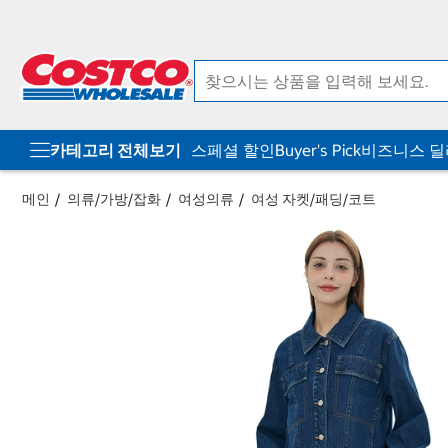
컨
메
텐
뉴
츠
로
로
바
바
로
로
가
가
기
기
카테고리 전체보기
스페셜 할인
Buyer's Pick
비즈니스 
메인
의류/가방/잡화
여성의류
여성 자켓/패딩/코트