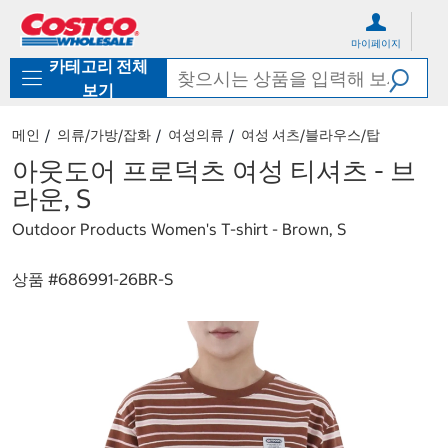
컨
메
텐
뉴
마이페이지
츠
로
카테고리 전체
로
바
바
로
보기
로
가
가
기
메인
의류/가방/잡화
여성의류
여성 셔츠/블라우스/탑
기
아웃도어 프로덕츠 여성 티셔츠 - 브
라운, S
Outdoor Products Women's T-shirt - Brown, S
상품 #
686991-26BR-S