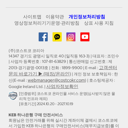
사이트맵
이용약관
개인정보처리방침
영상정보처리기기운영·관리방침
상표 사용 지침
(주)코스트코 코리아
14347 경기도 광명시 일직로 40 (일직동 163-3) | 대표자 : 조민수
| 사업자 등록번호 : 107-81-63829 | 통신판매업 신고번호 : 제
고객센터
2013-경기광명-0013호 | 전화 : 1899-9900 | E-mail :
문의 바로가기 ▶ (매장/온라인)
| 개인 정보 보호책임자 : 한
webmanager@costcokr.com
신(E-mail :
) | 호스팅제공자 :
사업자정보확인
Google Ireland Ltd. |
[인증범위] 코스트코 온라인몰 서비스 운영(심사받지 않은 물
리적 인프라 제외)
[유효기간] 2024.10.20 - 2027.10.19
KEB 하나은행 구매 안전서비스
회원님은 안전거래를 위해 실시간 계좌이체 결제시 코스트코에
서 가입한 KEB 하나은행의 구매안전서비스(채무지급보증)를 이