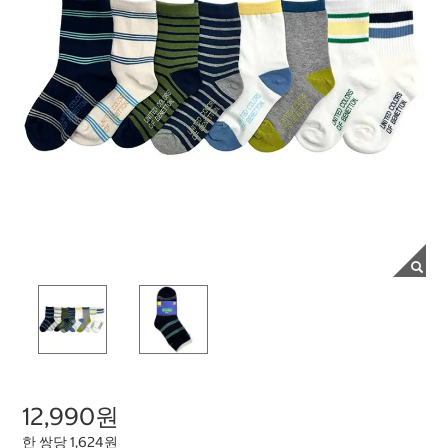
12,990원
한 쌍당 1,624원