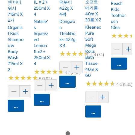
소프트
앤 바디
1L X 2 +
떡볶이
Reach
메가롤
워시
250ml X
422g X
Kids
40m X
715ml X
4
4팩
Toothbr
30롤 X 2
2개
Natalie'
Dongwo
Ush
Kleenex
Organis
S
N
10ea
Pure
T Kids
Squeez
Tteokbo
★
★
★
★
★
★
Soft
Shampo
Ed
Kki 422g
Mega
O &
Lemon
X 4
Rolls
Body
1Lx2 +
★
★
★
★
★
★
★
★
★
★
4.4 (34)
Bath
Wash
250ml X
Tissue
715ml X
4
카트에 
40m X
2
★
★
★
★
★
★
★
★
★
★
4.7 (252)
60
★
★
★
★
★
★
★
★
★
★
5.0 (12)
카트에 담기
★
★
★
★
★
★
★
★
★
★
4.6 (536)
카트에 담기
카트에 담기
카트에 담기