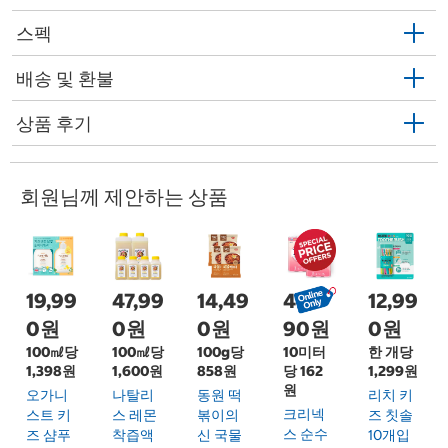
스펙
배송 및 환불
상품 후기
회원님께 제안하는 상품
19,99
47,99
14,49
49,9
12,99
0원
0원
0원
90원
0원
100㎖당
100㎖당
100g당
10미터
한 개당
1,398원
1,600원
858원
당 162
1,299원
원
오가니
나탈리
동원 떡
리치 키
크리넥
스트 키
스 레몬
볶이의
즈 칫솔
스 순수
즈 샴푸
착즙액
신 국물
10개입