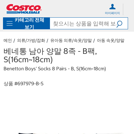
컨
메
텐
뉴
마이페이지
츠
로
카테고리 전체
로
바
바
로
보기
로
가
가
기
메인
의류/가방/잡화
유아동 의류/속옷/양말
아동 속옷/양말
기
베네통 남아 양말 8족 - B팩,
S(16cm~18cm)
Benetton Boys' Socks 8 Pairs - B, S(16cm~18cm)
상품 #
697979-B-S