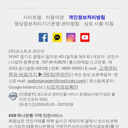
사이트맵
이용약관
개인정보처리방침
영상정보처리기기운영·관리방침
상표 사용 지침
(주)코스트코 코리아
14347 경기도 광명시 일직로 40 (일직동 163-3) | 대표자 : 조민수
| 사업자 등록번호 : 107-81-63829 | 통신판매업 신고번호 : 제
고객센터
2013-경기광명-0013호 | 전화 : 1899-9900 | E-mail :
문의 바로가기 ▶ (매장/온라인)
| 개인 정보 보호책임자 : 한
webmanager@costcokr.com
신(E-mail :
) | 호스팅제공자 :
사업자정보확인
Google Ireland Ltd. |
[인증범위] 코스트코 온라인몰 서비스 운영(심사받지 않은 물
리적 인프라 제외)
[유효기간] 2024.10.20 - 2027.10.19
KEB 하나은행 구매 안전서비스
회원님은 안전거래를 위해 실시간 계좌이체 결제시 코스트코에
서 가입한 KEB 하나은행의 구매안전서비스(채무지급보증)를 이