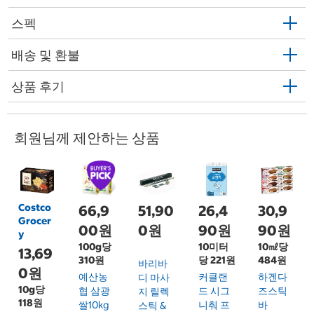
스펙
배송 및 환불
상품 후기
회원님께 제안하는 상품
Costco
66,9
51,90
26,4
30,9
Grocer
00원
0원
90원
90원
y
100g당
10미터
10㎖당
13,69
310원
당 221원
484원
바리바
0원
예산농
커클랜
하겐다
디 마사
10g당
협 삼광
드 시그
즈스틱
지 릴렉
118원
쌀10kg
니춰 프
바
스틱 &