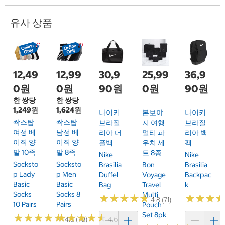
유사 상품
12,49
12,99
30,9
25,99
36,9
0원
0원
90원
0원
90원
한 쌍당
한 쌍당
1,249원
1,624원
나이키
본보야
나이키
싹스탑
싹스탑
브라질
지 여행
브라질
여성 베
남성 베
리아 더
멀티 파
리아 백
이직 양
이직 양
플백
우치 세
팩
말 10족
말 8족
트 8종
Nike
Nike
Socksto
Socksto
Brasilia
Bon
Brasilia
P Lady
P Men
Duffel
Voyage
Backpac
Basic
Basic
Bag
Travel
K
Socks
Socks 8
Multi
★
★
★
★
★
★
★
★
★
★
★
★
★
★
★
★
4.8 (71)
10 Pairs
Pairs
Pouch
Set 8pk
★
★
★
★
★
★
★
★
★
★
★
★
★
★
★
★
★
★
★
★
4.6 (78)
4.6 (61)