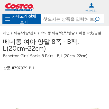
컨
메
텐
뉴
마이페이지
츠
로
카테고리 전체
로
바
바
로
보기
로
가
가
기
메인
의류/가방/잡화
유아동 의류/속옷/양말
아동 속옷/양말
기
베네통 여아 양말 8족 - B팩,
L(20cm~22cm)
Benetton Girls' Socks 8 Pairs - B, L(20cm~22cm)
상품 #
797979-B-L