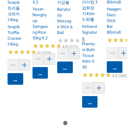
X 2
리미엄 3
80mlx8
Snapik
지압볼
겹화장
트러플
Yesan
Haagen-
Barybo
지40m
크래커
Nonghy
Dazs
Dy
X 30롤
1.16kg
Up
Stick
Massag
Samgwa
Kirkland
Bar
Snapik
E Stick &
Ng Rice
Signatur
80mlx8
Truffle
Ball
10kg X 2
E
Cracker
★
★
★
★
★
★
★
★
★
★
★
★
★
★
★
★
Premiu
1.16kg
★
★
★
★
★
★
★
★
★
★
4.8 (272)
M Bath
★
★
★
★
★
★
★
★
★
★
4.7 (159)
Tissue
40m X
30
카트에 
카트에 담기
카트에 담기
★
★
★
★
★
★
★
★
★
★
4.8 (584)
카트에 담기
카트에 담기