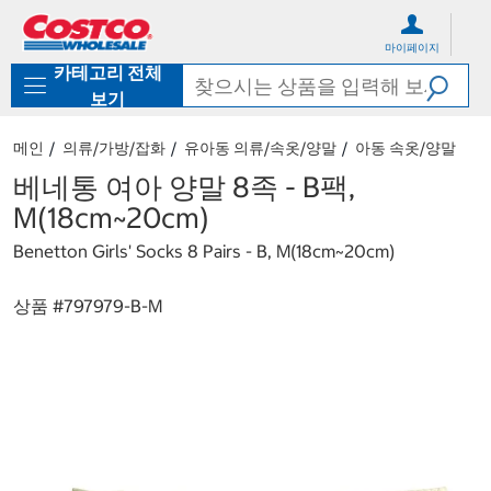
컨
메
텐
뉴
마이페이지
츠
로
카테고리 전체
로
바
바
로
보기
로
가
가
기
메인
의류/가방/잡화
유아동 의류/속옷/양말
아동 속옷/양말
기
베네통 여아 양말 8족 - B팩,
M(18cm~20cm)
Benetton Girls' Socks 8 Pairs - B, M(18cm~20cm)
상품 #
797979-B-M