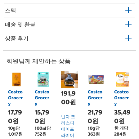
스펙
배송 및 환불
상품 후기
회원님께 제안하는 상품
Costco
Costco
Costco
Costco
191,9
Grocer
Grocer
Grocer
Grocer
00원
y
y
y
y
17,79
15,79
21,79
35,49
닌자 크
0원
0원
0원
0원
리스피
10g당
100㎖당
10g당
한 개당
에어프
1,017원
752원
363원
284원
라이어