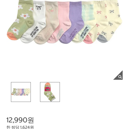
12,990원
한 쌍당 1,624원