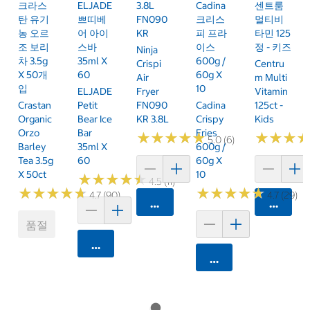
크라스
ELJADE
3.8L
Cadina
센트룸
탄 유기
쁘띠베
FN090
크리스
멀티비
농 오르
어 아이
KR
피 프라
타민 125
조 보리
스바
이스
정 - 키즈
Ninja
차 3.5g
35ml X
600g /
Crispi
Centru
X 50개
60
60g X
Air
M Multi
입
10
ELJADE
Fryer
Vitamin
Crastan
Petit
FN090
Cadina
125ct -
Organic
Bear Ice
KR 3.8L
Crispy
Kids
Orzo
Bar
Fries
★
★
★
★
★
★
★
★
★
★
★
★
★
★
★
★
5.0 (6)
Barley
35ml X
600g /
Tea 3.5g
60
60g X
X 50ct
10
★
★
★
★
★
★
★
★
★
★
4.5 (11)
★
★
★
★
★
★
★
★
★
★
★
★
★
★
★
★
★
★
★
★
4.7 (90)
4.7 (29)
카트에 담기
카트에 
품절
카트에 담기
카트에 담기