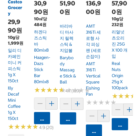
Costco
30,9
51,90
136,9
57,90
Grocer
90원
0원
00원
0원
y
10㎖당
10g당
29,9
484원
232원
바리바
AMT
90원
하겐다
리얼넛
디 마사
316Ti 세
10g당
즈스틱
츠오리
지 릴렉
로형 사
1,999원
바
진 25G
스틱 &
각 피싱
80mlx8
X 100 개
일리 디
지압볼
팬 (세로
입
카페인
손잡이)
Haagen-
Barybo
미니 커
Dazs
Real
Dy
AMT
피스틱
Stick
Nuts
Massag
316Ti
1g X
Bar
Origin
E Stick &
Vertical
150ct
80mlx8
25g X
Ball
Square
100pack
Illy
Fishing
★
★
★
★
★
★
★
★
★
★
★
★
★
★
★
★
★
★
★
★
4.7 (109)
Decaf
Pan
★
★
★
★
★
★
Mini
★
★
★
★
★
★
★
★
★
★
Coffee
1g X
150ct
카트에 담기
카트에 담기
카트에 
★
★
★
★
★
★
★
★
★
★
4.9 (20)
카트에 담기