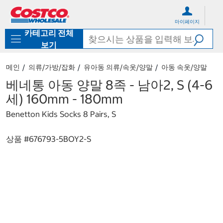
컨
메
텐
뉴
마이페이지
츠
로
카테고리 전체
로
바
바
로
보기
로
가
가
기
메인
의류/가방/잡화
유아동 의류/속옷/양말
아동 속옷/양말
기
베네통 아동 양말 8족 - 남아2, S (4-6
세) 160mm - 180mm
Benetton Kids Socks 8 Pairs, S
상품 #
676793-5BOY2-S