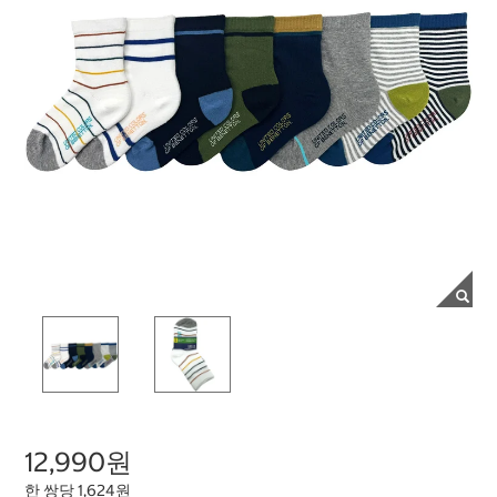
12,990원
한 쌍당 1,624원