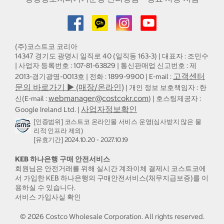
(주)코스트코 코리아
14347 경기도 광명시 일직로 40 (일직동 163-3) | 대표자 : 조민수
| 사업자 등록번호 : 107-81-63829 | 통신판매업 신고번호 : 제
고객센터
2013-경기광명-0013호 | 전화 : 1899-9900 | E-mail :
문의 바로가기 ▶ (매장/온라인)
| 개인 정보 보호책임자 : 한
webmanager@costcokr.com
신(E-mail :
) | 호스팅제공자 :
사업자정보확인
Google Ireland Ltd. |
[인증범위] 코스트코 온라인몰 서비스 운영(심사받지 않은 물
리적 인프라 제외)
[유효기간] 2024.10.20 - 2027.10.19
KEB 하나은행 구매 안전서비스
회원님은 안전거래를 위해 실시간 계좌이체 결제시 코스트코에
서 가입한 KEB 하나은행의 구매안전서비스(채무지급보증)를 이
용하실 수 있습니다.
서비스 가입사실 확인
©
2026
Costco Wholesale Corporation.
All rights reserved.