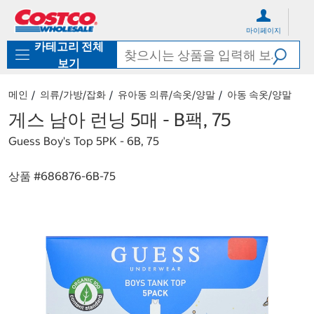
컨
메
텐
뉴
마이페이지
츠
로
카테고리 전체
로
바
바
로
보기
로
가
가
기
메인
의류/가방/잡화
유아동 의류/속옷/양말
아동 속옷/양말
기
게스 남아 런닝 5매 - B팩, 75
Guess Boy's Top 5PK - 6B, 75
상품 #
686876-6B-75