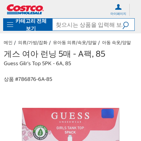
컨
메
텐
뉴
마이페이지
츠
로
카테고리 전체
로
바
바
로
보기
로
가
가
기
메인
의류/가방/잡화
유아동 의류/속옷/양말
아동 속옷/양말
기
게스 여아 런닝 5매 - A팩, 85
Guess Gilr's Top 5PK - 6A, 85
상품 #
786876-6A-85