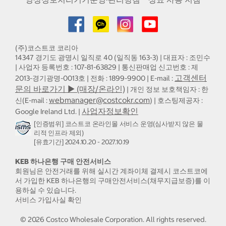
(주)코스트코 코리아
14347 경기도 광명시 일직로 40 (일직동 163-3) | 대표자 : 조민수
| 사업자 등록번호 : 107-81-63829 | 통신판매업 신고번호 : 제
고객센터
2013-경기광명-0013호 | 전화 : 1899-9900 | E-mail :
문의 바로가기 ▶ (매장/온라인)
| 개인 정보 보호책임자 : 한
webmanager@costcokr.com
신(E-mail :
) | 호스팅제공자 :
사업자정보확인
Google Ireland Ltd. |
[인증범위] 코스트코 온라인몰 서비스 운영(심사받지 않은 물
리적 인프라 제외)
[유효기간] 2024.10.20 - 2027.10.19
KEB 하나은행 구매 안전서비스
회원님은 안전거래를 위해 실시간 계좌이체 결제시 코스트코에
서 가입한 KEB 하나은행의 구매안전서비스(채무지급보증)를 이
용하실 수 있습니다.
서비스 가입사실 확인
©
2026
Costco Wholesale Corporation.
All rights reserved.