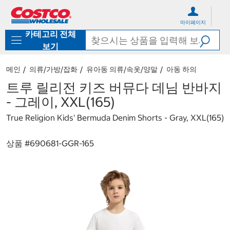
컨
메
텐
뉴
마이페이지
츠
로
카테고리 전체
로
바
바
로
보기
로
가
가
기
메인
의류/가방/잡화
유아동 의류/속옷/양말
아동 하의
기
트루 릴리전 키즈 버뮤다 데님 반바지
- 그레이, XXL(165)
True Religion Kids' Bermuda Denim Shorts - Gray, XXL(165)
상품 #
690681-GGR-165