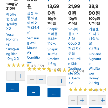
100g당
13,69
21,99
38,9
원
310원
0원
0원
90원
삼성 무
예산농
풍 벽걸
10g당
10g당
100g당
협 삼광
이 에어
118원
416원
1,718원
쌀10kg
컨 (24.4
X 2
Snapik
닥터버
커클랜
㎡)
트러플
들 키즈
드 시그
Yesan
Samsun
크래커
치약
니춰 벌
Nonghy
G Wall
1.16kg
60g X 3
꿀
Up
Mount
개입 X 2
2.27kg
Samgwa
Snapik
Air
묶음
Ng Rice
Truffle
Kirkland
Conditio
10kg X 2
Cracker
Dr.Burdl
Signatur
Ner
1.16kg
E Kids
E
★
★
★
★
★
★
★
★
★
★
4.8 (272)
★
★
★
★
★
★
★
★
★
★
Toothpa
Wildflo
★
★
★
★
★
★
★
★
★
★
4.8 (5)
4.7 (159)
Ste 60g
Wer
X 3pack
Honey
X 2
2.27kg
카트에 담기
★
★
★
★
★
★
★
★
★
★
★
★
★
★
★
★
4.9 (22)
카트에 담기
카트에 담기