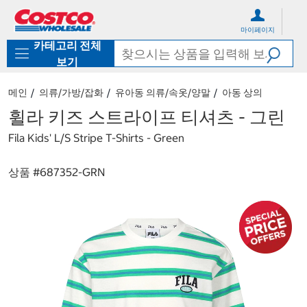
컨
메
텐
뉴
마이페이지
츠
로
카테고리 전체
로
바
바
로
보기
로
가
가
기
메인
의류/가방/잡화
유아동 의류/속옷/양말
아동 상의
기
휠라 키즈 스트라이프 티셔츠 - 그린
Fila Kids' L/S Stripe T-Shirts - Green
상품 #
687352-GRN