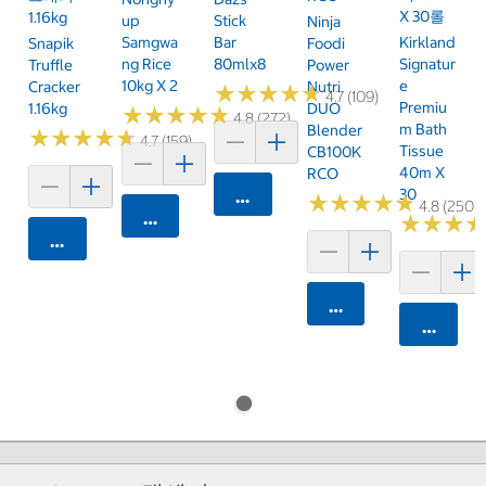
X 30롤
1.16kg
Up
Stick
Ninja
Samgwa
Bar
Kirkland
Snapik
Foodi
Ng Rice
80mlx8
Signatur
Truffle
Power
10kg X 2
E
Cracker
Nutri
★
★
★
★
★
★
★
★
★
★
4.7 (109)
Premiu
1.16kg
DUO
★
★
★
★
★
★
★
★
★
★
4.8 (272)
M Bath
Blender
★
★
★
★
★
★
★
★
★
★
4.7 (159)
Tissue
CB100K
40m X
RCO
30
카트에 담기
★
★
★
★
★
★
★
★
★
★
4.8 (250)
카트에 담기
★
★
★
★
★
★
카트에 담기
카트에 담기
카트에 