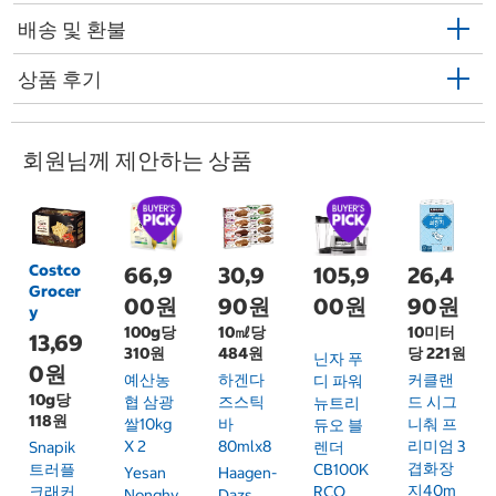
배송 및 환불
상품 후기
회원님께 제안하는 상품
Costco
66,9
30,9
105,9
26,4
Grocer
00원
90원
00원
90원
y
100g당
10㎖당
10미터
13,69
310원
484원
당 221원
닌자 푸
0원
예산농
하겐다
커클랜
디 파워
10g당
협 삼광
즈스틱
드 시그
뉴트리
118원
쌀10kg
바
니춰 프
듀오 블
X 2
80mlx8
리미엄 3
Snapik
렌더
겹화장
트러플
CB100K
Yesan
Haagen-
지40m
크래커
RCO
Nonghy
Dazs