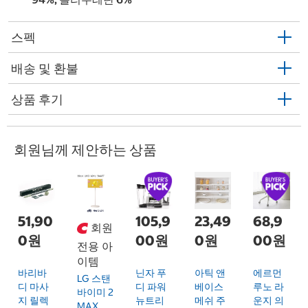
스펙
배송 및 환불
상품 후기
회원님께 제안하는 상품
51,90
105,9
23,49
68,9
회원
0원
00원
0원
00원
전용 아
이템
바리바
닌자 푸
아틱 앤
에르먼
LG 스탠
디 마사
디 파워
베이스
루노 라
바이미 2
지 릴렉
뉴트리
메쉬 주
운지 의
MAX