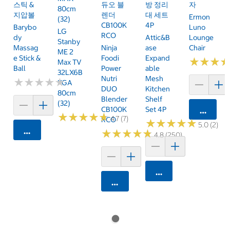
스틱 &
듀오 블
방 정리
자
80cm
지압볼
렌더
대 세트
Ermon
(32)
CB100K
4P
Barybo
Luno
LG
RCO
Dy
Attic&B
Lounge
Stanby
Massag
Ninja
Ase
Chair
ME 2
E Stick &
Foodi
Expand
★
★
★
★
★
★
Max TV
Ball
Power
Able
32LX6B
Nutri
Mesh
★
★
★
★
★
★
★
★
★
★
KGA
DUO
Kitchen
80cm
Blender
Shelf
(32)
CB100K
Set 4P
카트에 
★
★
★
★
★
★
★
★
★
★
4.7 (7)
RCO
★
★
★
★
★
★
★
★
★
★
5.0 (2)
카트에 담기
★
★
★
★
★
★
★
★
★
★
4.8 (250)
카트에 담기
카트에 담기