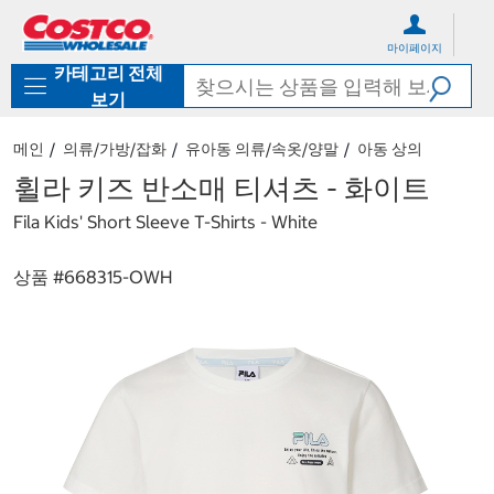
컨
메
텐
뉴
마이페이지
츠
로
카테고리 전체
로
바
바
로
보기
로
가
가
기
메인
의류/가방/잡화
유아동 의류/속옷/양말
아동 상의
기
휠라 키즈 반소매 티셔츠 - 화이트
Fila Kids' Short Sleeve T-Shirts - White
상품 #
668315-OWH