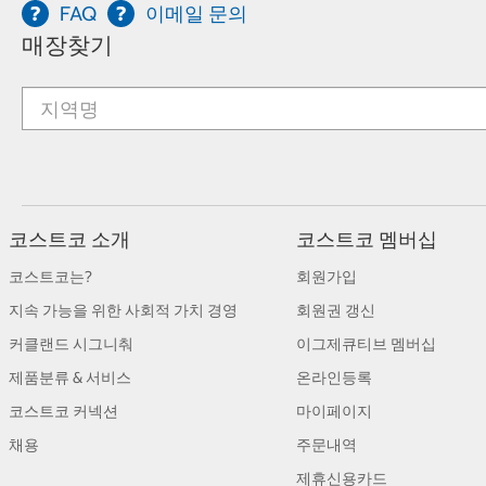
FAQ
이메일 문의
매장찾기
코스트코 소개
코스트코 멤버십
코스트코는?
회원가입
지속 가능을 위한 사회적 가치 경영
회원권 갱신
커클랜드 시그니춰
이그제큐티브 멤버십
제품분류 & 서비스
온라인등록
코스트코 커넥션
마이페이지
채용
주문내역
제휴신용카드