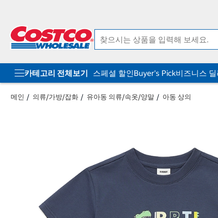
컨
메
텐
뉴
츠
로
로
바
바
로
로
가
가
기
기
카테고리 전체보기
스페셜 할인
Buyer's Pick
비즈니스 
메인
의류/가방/잡화
유아동 의류/속옷/양말
아동 상의