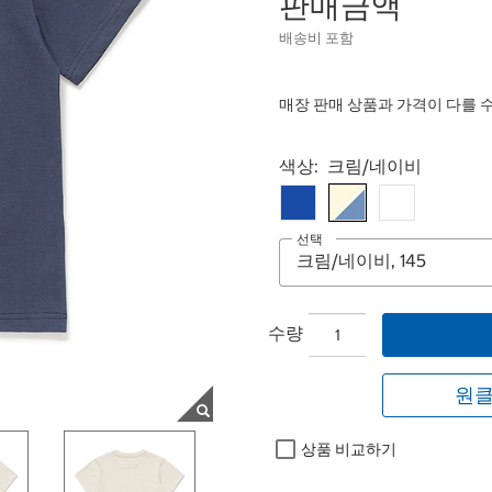
판매금액
배송비 포함
매장 판매 상품과 가격이 다를 
Select product
색상:
크림/네이비
선택
수량
원클
상품 비교하기