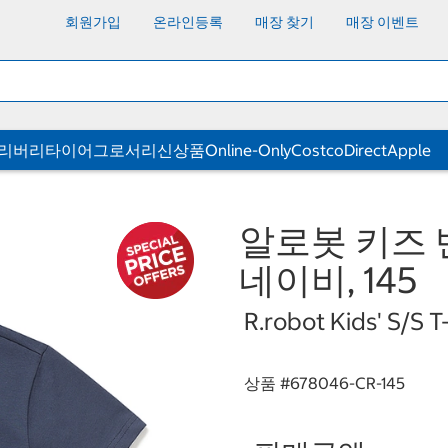
회원가입
온라인등록
매장 찾기
매장 이벤트
딜리버리
타이어
그로서리
신상품
Online-Only
CostcoDirect
Apple
알로봇 키즈 
네이비, 145
R.robot Kids' S/S T
상품 #
678046-CR-145