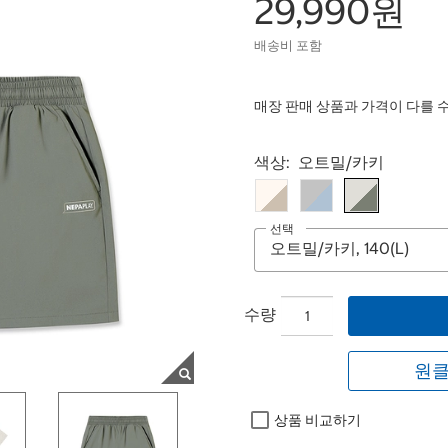
29,990원
배송비 포함
매장 판매 상품과 가격이 다를 
Select product
색상:
오트밀/카키
선택
수량
원클
상품 비교하기