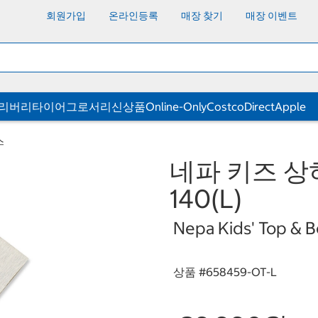
회원가입
온라인등록
매장 찾기
매장 이벤트
딜리버리
타이어
그로서리
신상품
Online-Only
CostcoDirect
Apple
스
네파 키즈 상
140(L)
Nepa Kids' Top & B
상품 #
658459-OT-L