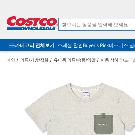
컨
메
텐
뉴
츠
로
로
바
바
로
로
가
가
기
기
카테고리 전체보기
스페셜 할인
Buyer's Pick
비즈니스 
메인
의류/가방/잡화
유아동 의류/속옷/양말
아동 상하의/드레