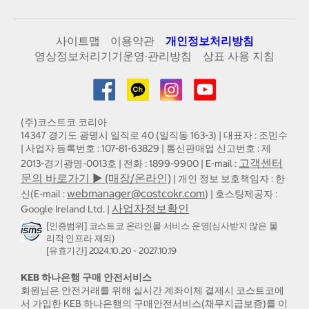
사이트맵
이용약관
개인정보처리방침
영상정보처리기기운영·관리방침
상표 사용 지침
(주)코스트코 코리아
14347 경기도 광명시 일직로 40 (일직동 163-3) | 대표자 : 조민수
| 사업자 등록번호 : 107-81-63829 | 통신판매업 신고번호 : 제
고객센터
2013-경기광명-0013호 | 전화 : 1899-9900 | E-mail :
문의 바로가기 ▶ (매장/온라인)
| 개인 정보 보호책임자 : 한
webmanager@costcokr.com
신(E-mail :
) | 호스팅제공자 :
사업자정보확인
Google Ireland Ltd. |
[인증범위] 코스트코 온라인몰 서비스 운영(심사받지 않은 물
리적 인프라 제외)
[유효기간] 2024.10.20 - 2027.10.19
KEB 하나은행 구매 안전서비스
회원님은 안전거래를 위해 실시간 계좌이체 결제시 코스트코에
서 가입한 KEB 하나은행의 구매안전서비스(채무지급보증)를 이