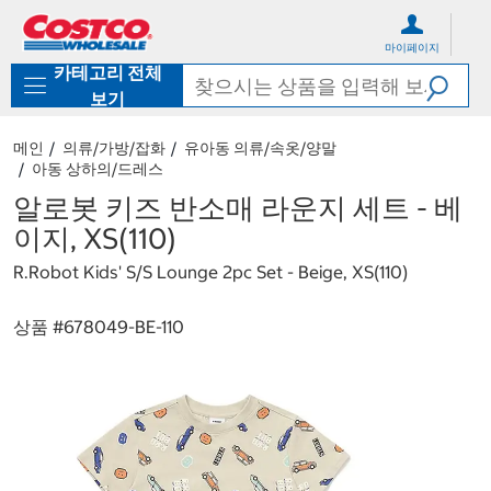
컨
메
텐
뉴
마이페이지
츠
로
카테고리 전체
로
바
바
로
보기
로
가
가
기
메인
의류/가방/잡화
유아동 의류/속옷/양말
기
아동 상하의/드레스
알로봇 키즈 반소매 라운지 세트 - 베
이지, XS(110)
R.Robot Kids' S/S Lounge 2pc Set - Beige, XS(110)
상품 #
678049-BE-110