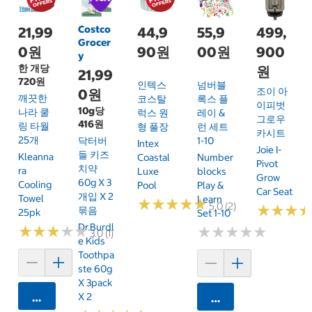
Costco
21,99
44,9
55,9
499,
Grocer
0원
90원
00원
900
y
한 개당
원
21,99
720원
인텍스
넘버블
조이 아
0원
깨끗한
코스탈
록스 플
이피벗
10g당
나라 쿨
럭스 원
레이 &
그로우
416원
링 타월
형 풀장
런 세트
카시트
25개
닥터버
1-10
Intex
Joie I-
들 키즈
Kleanna
Coastal
Number
Pivot
치약
Ra
Luxe
Blocks
Grow
60g X 3
Cooling
Pool
Play &
Car Seat
개입 X 2
Towel
Learn
★
★
★
★
★
★
★
★
★
★
5.0 (2)
★
★
★
★
★
★
묶음
25pk
Set 1-10
Dr.Burdl
★
★
★
★
★
★
★
★
★
★
★
★
★
★
★
★
★
★
★
★
3.0 (1)
E Kids
Toothpa
Ste 60g
X 3pack
카트에 담기
X 2
카트에 담기