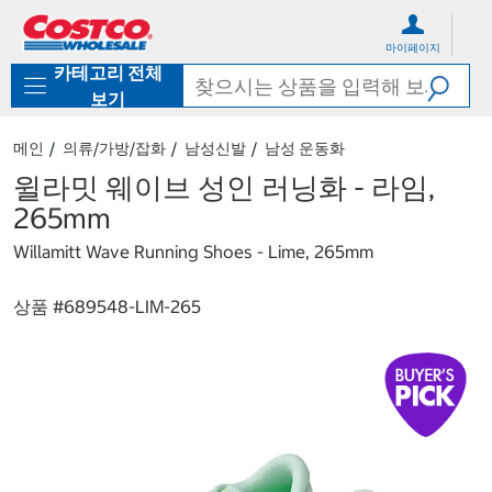
컨
메
텐
뉴
마이페이지
츠
로
카테고리 전체
로
바
바
로
보기
로
가
가
기
메인
의류/가방/잡화
남성신발
남성 운동화
기
윌라밋 웨이브 성인 러닝화 - 라임,
265mm
Willamitt Wave Running Shoes - Lime, 265mm
상품 #
689548-LIM-265