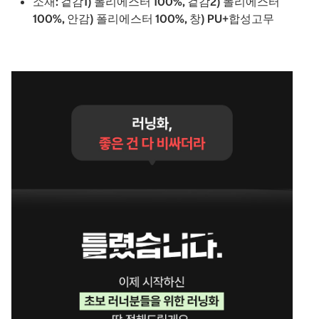
소재: 겉감1) 폴리에스터 100%, 겉감2) 폴리에스터
100%, 안감) 폴리에스터 100%, 창) PU+합성고무