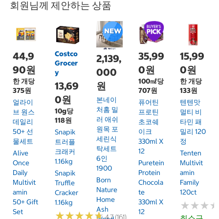
회원님께 제안하는 상품
Costco
44,9
35,99
15,99
2,139,
Grocer
90원
0원
0원
000
y
한 개당
100㎖당
한 개당
13,69
원
375원
707원
133원
0원
본네이
얼라이
퓨어틴
텐텐맛
처홈 밀
10g당
브 원스
프로틴
멀티 비
러 애쉬
118원
데일리
초코쉐
타민 패
원목 포
50+ 선
이크
밀리 120
Snapik
세린식
물세트
330ml X
정
트러플
탁세트
12
크래커
Alive
Tenten
6인
1.16kg
Once
Puretein
Multivit
1900
Daily
Protein
Amin
Snapik
Born
Multivit
Chocola
Family
Truffle
Nature
Amin
Te
120ct
Cracker
Home
50+ Gift
330ml X
1.16kg
★
★
★
★
★
★
Ash
Set
12
★
★
★
★
★
★
★
★
★
★
4.7 (161)
최소구