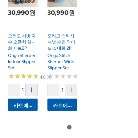
30,990원
30,990원
오리고 셔벗 자
오리고 스티치
수 오픈형 실내
셔벗 순면 와이
화 세트2P
드 실내화 2P
Origo Sherbert
Origo Stitch
Indoor Slipper
Sherber Wide
Set
Slipper Set
★
★
★
★
★
★
★
★
★
★
★
★
★
★
★
★
★
★
★
★
4.8 (4)
카트에 담기
카트에 담기