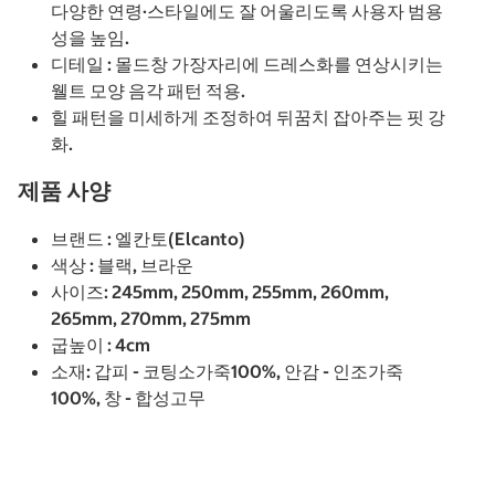
다양한 연령·스타일에도 잘 어울리도록 사용자 범용
성을 높임.
디테일 : 몰드창 가장자리에 드레스화를 연상시키는
웰트 모양 음각 패턴 적용.
힐 패턴을 미세하게 조정하여 뒤꿈치 잡아주는 핏 강
화.
제품 사양
브랜드 : 엘칸토(Elcanto)
색상 : 블랙, 브라운
사이즈: 245mm, 250mm, 255mm, 260mm,
265mm, 270mm, 275mm
굽높이 : 4cm
소재: 갑피 - 코팅소가죽100%, 안감 - 인조가죽
100%, 창 - 합성고무