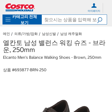
컨
메
텐
뉴
마이페이지
츠
로
카테고리 전체
로
바
바
로
보기
로
가
가
기
메인
의류/가방/잡화
남성신발
남성 캐주얼화
기
엘칸토 남성 밸런스 워킹 슈즈 - 브라
운, 250mm
Elcanto Men's Balance Walking Shoes - Brown, 250mm
상품 #
693877-BRN-250