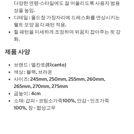
다양한 연령·스타일에도 잘 어울리도록 사용자 범용
성을 높임.
디테일 : 몰드창 가장자리에 드레스화를 연상시키는
웰트 모양 음각 패턴 적용.
힐 패턴을 미세하게 조정하여 뒤꿈치 잡아주는 핏 강
화.
제품 사양
브랜드 : 엘칸토(Elcanto)
색상 : 블랙, 브라운
사이즈: 245mm, 250mm, 255mm, 260mm,
265mm, 270mm, 275mm
굽높이 : 4cm
소재: 갑피 - 코팅소가죽100%, 안감 - 인조가죽
100%, 창 - 합성고무