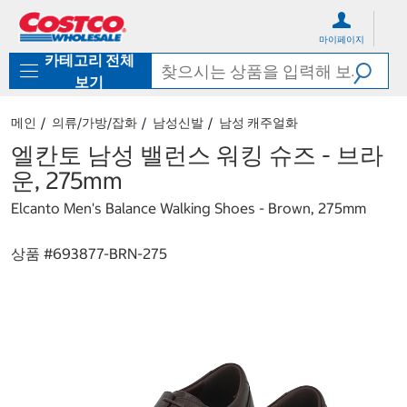
컨
메
텐
뉴
마이페이지
츠
로
카테고리 전체
로
바
바
로
보기
로
가
가
기
메인
의류/가방/잡화
남성신발
남성 캐주얼화
기
엘칸토 남성 밸런스 워킹 슈즈 - 브라
운, 275mm
Elcanto Men's Balance Walking Shoes - Brown, 275mm
상품 #
693877-BRN-275