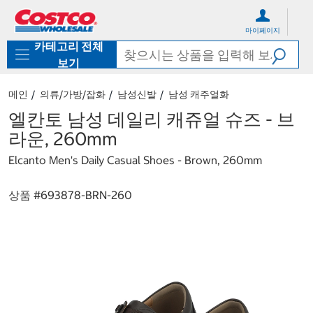
컨
메
텐
뉴
마이페이지
츠
로
카테고리 전체
로
바
바
로
보기
로
가
가
기
메인
의류/가방/잡화
남성신발
남성 캐주얼화
기
엘칸토 남성 데일리 캐쥬얼 슈즈 - 브
라운, 260mm
Elcanto Men's Daily Casual Shoes - Brown, 260mm
상품 #
693878-BRN-260