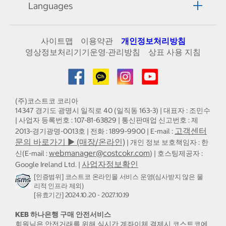
Languages
사이트맵
이용약관
개인정보처리방침
영상정보처리기기운영·관리방침
상표 사용 지침
(주)코스트코 코리아
14347 경기도 광명시 일직로 40 (일직동 163-3) | 대표자 : 조민수
| 사업자 등록번호 : 107-81-63829 | 통신판매업 신고번호 : 제
고객센터
2013-경기광명-0013호 | 전화 : 1899-9900 | E-mail :
문의 바로가기 ▶ (매장/온라인)
| 개인 정보 보호책임자 : 한
webmanager@costcokr.com
신(E-mail :
) | 호스팅제공자 :
사업자정보확인
Google Ireland Ltd. |
[인증범위] 코스트코 온라인몰 서비스 운영(심사받지 않은 물
리적 인프라 제외)
[유효기간] 2024.10.20 - 2027.10.19
KEB 하나은행 구매 안전서비스
회원님은 안전거래를 위해 실시간 계좌이체 결제시 코스트코에