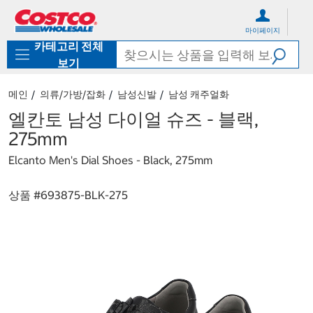
컨
메
텐
뉴
마이페이지
츠
로
카테고리 전체
로
바
바
로
보기
로
가
가
기
메인
의류/가방/잡화
남성신발
남성 캐주얼화
기
엘칸토 남성 다이얼 슈즈 - 블랙,
275mm
Elcanto Men's Dial Shoes - Black, 275mm
상품 #
693875-BLK-275