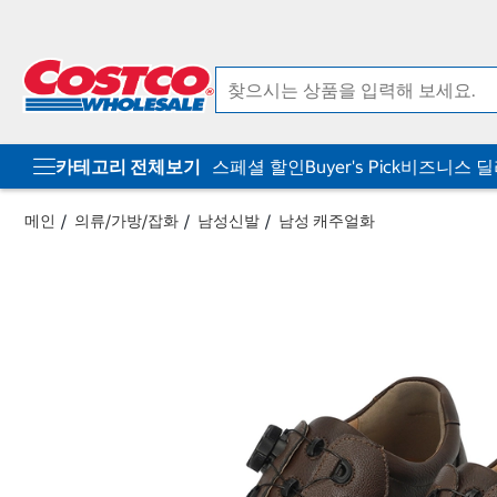
컨
메
텐
뉴
츠
로
로
바
바
로
로
가
가
기
기
카테고리 전체보기
스페셜 할인
Buyer's Pick
비즈니스 
메인
의류/가방/잡화
남성신발
남성 캐주얼화