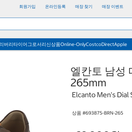
회원가입
온라인등록
매장 찾기
매장 이벤트
딜리버리
타이어
그로서리
신상품
Online-Only
CostcoDirect
Apple
엘칸토 남성 
265mm
Elcanto Men's Dia
상품 #
693875-BRN-265