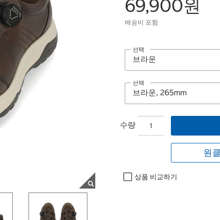
69,900원
배송비 포함
선택
선택
수량
원클
상품 비교하기