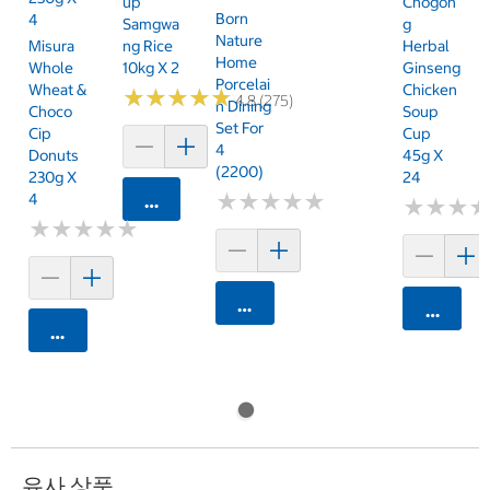
Up
Chogon
Born
4
Samgwa
G
Nature
Misura
Ng Rice
Herbal
Home
Whole
10kg X 2
Ginseng
Porcelai
Wheat &
Chicken
★
★
★
★
★
★
★
★
★
★
4.8 (275)
N Dining
Choco
Soup
Set For
Cip
Cup
4
Donuts
45g X
(2200)
230g X
24
★
★
★
★
★
★
★
★
★
★
4
카트에 담기
★
★
★
★
★
★
★
★
★
★
★
★
★
★
★
★
카트에 담기
카트에 
카트에 담기
유사 상품