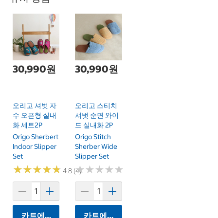
30,990원
30,990원
오리고 셔벗 자
오리고 스티치
수 오픈형 실내
셔벗 순면 와이
화 세트2P
드 실내화 2P
Origo Sherbert
Origo Stitch
Indoor Slipper
Sherber Wide
Set
Slipper Set
★
★
★
★
★
★
★
★
★
★
★
★
★
★
★
★
★
★
★
★
4.8 (4)
카트에 담기
카트에 담기