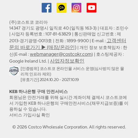
(주)코스트코 코리아
14347 경기도 광명시 일직로 40 (일직동 163-3) | 대표자 : 조민수
| 사업자 등록번호 : 107-81-63829 | 통신판매업 신고번호 : 제
고객센터
2013-경기광명-0013호 | 전화 : 1899-9900 | E-mail :
문의 바로가기 ▶ (매장/온라인)
| 개인 정보 보호책임자 : 한
webmanager@costcokr.com
신(E-mail :
) | 호스팅제공자 :
사업자정보확인
Google Ireland Ltd. |
[인증범위] 코스트코 온라인몰 서비스 운영(심사받지 않은 물
리적 인프라 제외)
[유효기간] 2024.10.20 - 2027.10.19
KEB 하나은행 구매 안전서비스
회원님은 안전거래를 위해 실시간 계좌이체 결제시 코스트코에
서 가입한 KEB 하나은행의 구매안전서비스(채무지급보증)를 이
용하실 수 있습니다.
서비스 가입사실 확인
©
2026
Costco Wholesale Corporation.
All rights reserved.