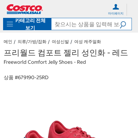
컨
메
텐
뉴
마이페이지
츠
로
카테고리 전체
로
바
바
로
보기
로
가
가
기
메인
의류/가방/잡화
여성신발
여성 캐주얼화
기
프리월드 컴포트 젤리 성인화 - 레드
Freeworld Comfort Jelly Shoes - Red
상품 #
679190-25RD