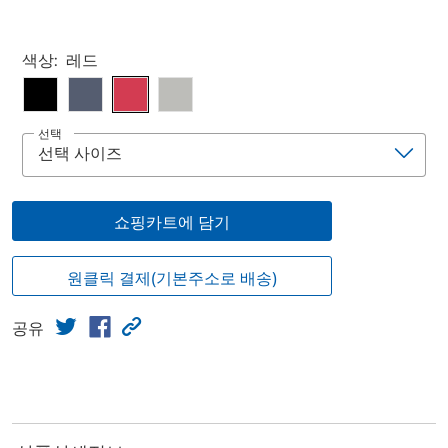
Select product
색상:
레드
선택
쇼핑카트에 담기
원클릭 결제(기본주소로 배송)
공유