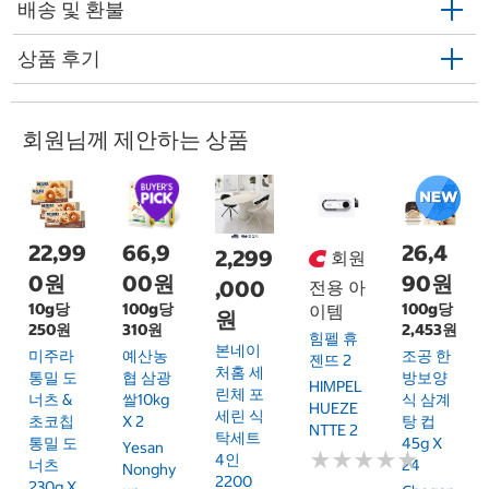
배송 및 환불
상품 후기
회원님께 제안하는 상품
22,99
66,9
26,4
2,299
회원
0원
00원
90원
,000
전용 아
10g당
100g당
100g당
이템
원
250원
310원
2,453원
힘펠 휴
본네이
미주라
예산농
조공 한
젠뜨 2
처홈 세
통밀 도
협 삼광
방보양
HIMPEL
린체 포
너츠 &
쌀10kg
식 삼계
HUEZE
세린 식
초코칩
X 2
탕 컵
NTTE 2
탁세트
통밀 도
45g X
Yesan
★
★
★
★
★
★
★
★
★
★
4인
너츠
24
Nonghy
2200
230g X