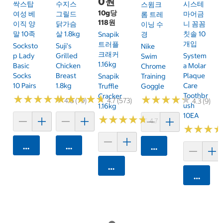
0원
싹스탑
수지스
시스테
스윔크
10g당
여성 베
그릴드
마어금
롬 트레
118원
이직 양
닭가슴
니 꼼꼼
이닝 수
말 10족
살 1.8kg
칫솔 10
Snapik
경
개입
트러플
Socksto
Suji's
Nike
크래커
P Lady
Grilled
System
Swim
1.16kg
Basic
Chicken
A Molar
Chrome
Socks
Breast
Plaque
Snapik
Training
10 Pairs
1.8kg
Care
Truffle
Goggle
Toothbr
Cracker
★
★
★
★
★
★
★
★
★
★
★
★
★
★
★
★
★
★
★
★
★
★
★
★
★
★
★
★
★
★
4.6 (79)
4.7 (573)
4.3 (9)
Ush
1.16kg
10EA
★
★
★
★
★
★
★
★
★
★
4.7 (161)
★
★
★
★
★
★
카트에 담기
카트에 담기
카트에 담기
카트에 담기
카트에 