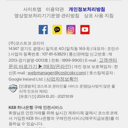
사이트맵
이용약관
개인정보처리방침
영상정보처리기기운영·관리방침
상표 사용 지침
(주)코스트코 코리아
14347 경기도 광명시 일직로 40 (일직동 163-3) | 대표자 : 조민수
| 사업자 등록번호 : 107-81-63829 | 통신판매업 신고번호 : 제
고객센터
2013-경기광명-0013호 | 전화 : 1899-9900 | E-mail :
문의 바로가기 ▶ (매장/온라인)
| 개인 정보 보호책임자 : 한
webmanager@costcokr.com
신(E-mail :
) | 호스팅제공자 :
사업자정보확인
Google Ireland Ltd. |
[인증범위] 코스트코 온라인몰 서비스 운영(심사받지 않은 물
리적 인프라 제외)
[유효기간] 2024.10.20 - 2027.10.19
KEB 하나은행 구매 안전서비스
회원님은 안전거래를 위해 실시간 계좌이체 결제시 코스트코에
서 가입한 KEB 하나은행의 구매안전서비스(채무지급보증)를 이
용하실 수 있습니다.