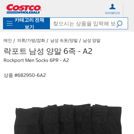
컨
메
텐
뉴
마이페이지
츠
로
카테고리 전체
로
바
바
로
보기
로
가
가
기
메인
의류/가방/잡화
남성 속옷/양말
남성 양말
기
락포트 남성 양말 6족 - A2
Rockport Men Socks 6PR - A2
상품 #
682950-6A2