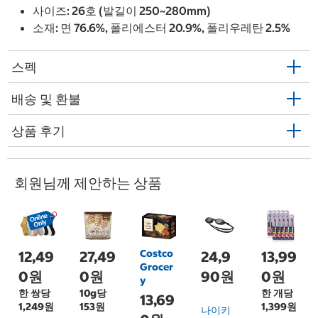
사이즈: 26호 (발길이 250~280mm)
소재: 면 76.6%, 폴리에스터 20.9%, 폴리우레탄 2.5%
스펙
배송 및 환불
상품 후기
회원님께 제안하는 상품
Costco
12,49
27,49
24,9
13,99
Grocer
0원
0원
90원
0원
y
한 쌍당
10g당
한 개당
13,69
1,249원
153원
1,399원
나이키