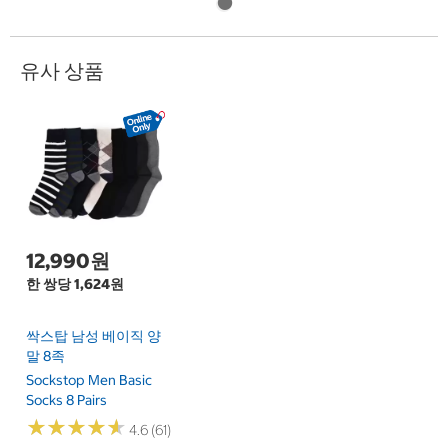
유사 상품
12,990원
한 쌍당 1,624원
싹스탑 남성 베이직 양
말 8족
Sockstop Men Basic
Socks 8 Pairs
★
★
★
★
★
★
★
★
★
★
4.6 (61)