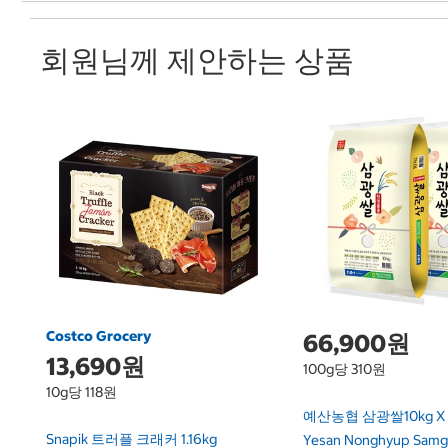
회원님께 제안하는 상품
Costco Grocery
66,900원
13,690원
100g당 310원
10g당 118원
예산농협 삼광쌀10kg X 
Snapik 트러플 크래커 1.16kg
Yesan Nonghyup Samg