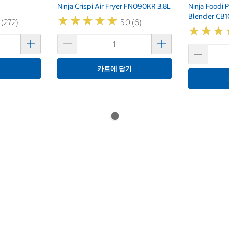
Ninja Crispi Air Fryer FN090KR 3.8L
Ninja Foodi 
Blender CB
★
★
★
★
★
★
★
★
★
★
 (272)
5.0 (6)
★
★
★
★
★
★
기
카트에 담기