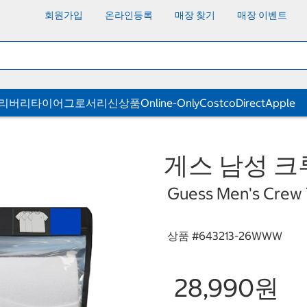
회원가입
온라인등록
매장 찾기
매장 이벤트
딜리버리
타이어
그로서리
신상품
Online-Only
CostcoDirect
Apple
게스 남성 크루
Guess Men's Crew T
상품 #
643213-26WWW
28,990원