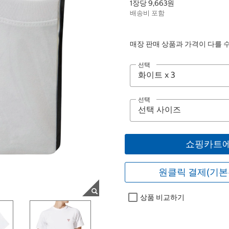
1장당 9,663원
배송비 포함
매장 판매 상품과 가격이 다를 
선택
선택
쇼핑카트에
원클릭 결제(기본
상품 비교하기