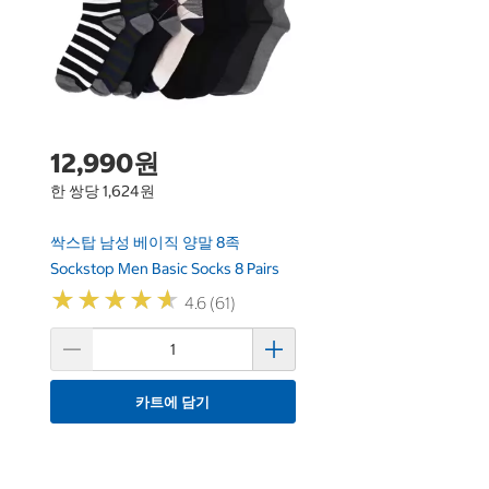
12,990원
한 쌍당 1,624원
싹스탑 남성 베이직 양말 8족
Sockstop Men Basic Socks 8 Pairs
★
★
★
★
★
★
★
★
★
★
4.6 (61)
카트에 담기