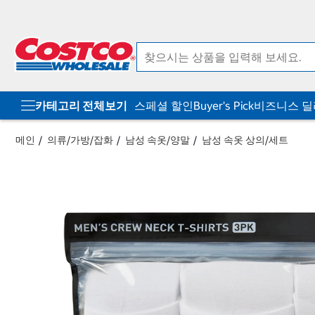
컨
메
텐
뉴
츠
로
로
바
바
로
로
가
가
기
기
카테고리 전체보기
스페셜 할인
Buyer's Pick
비즈니스 
메인
의류/가방/잡화
남성 속옷/양말
남성 속옷 상의/세트