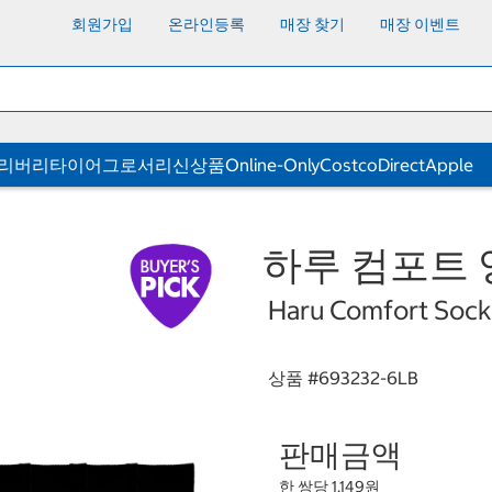
회원가입
온라인등록
매장 찾기
매장 이벤트
딜리버리
타이어
그로서리
신상품
Online-Only
CostcoDirect
Apple
하루 컴포트 양
Haru Comfort Sock
상품 #
693232-6LB
판매금액
한 쌍당 1,149원