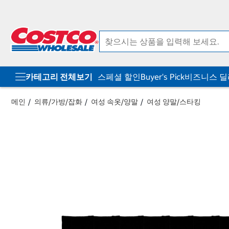
컨
메
텐
뉴
츠
로
로
바
바
로
로
가
가
기
기
카테고리 전체보기
스페셜 할인
Buyer's Pick
비즈니스 
메인
의류/가방/잡화
여성 속옷/양말
여성 양말/스타킹