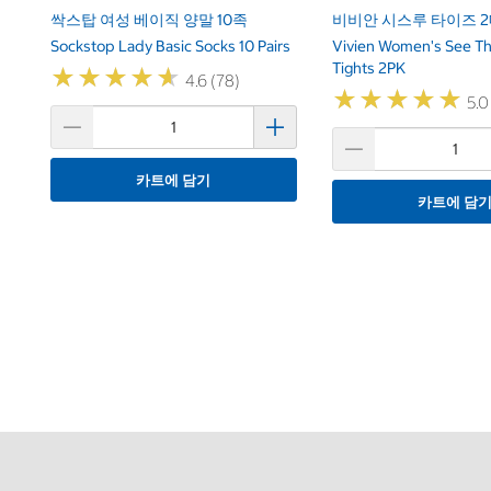
싹스탑 여성 베이직 양말 10족
비비안 시스루 타이즈 
Sockstop Lady Basic Socks 10 Pairs
Vivien Women's See T
Tights 2PK
★
★
★
★
★
★
★
★
★
★
4.6 (78)
★
★
★
★
★
★
★
★
★
★
5.0
카트에 담기
카트에 담