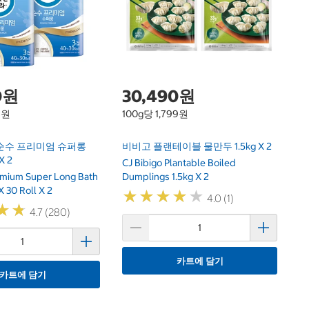
HA
0원
30,490원
4원
100g당 1,799원
순수 프리미엄 슈퍼롱
비비고 플랜테이블 물만두 1.5kg X 2
X 2
CJ Bibigo Plantable Boiled
mium Super Long Bath
Dumplings 1.5kg X 2
 30 Roll X 2
★
★
★
★
★
★
★
★
★
★
4.0 (1)
★
★
★
★
4.7 (280)
카트에 담기
카트에 담기