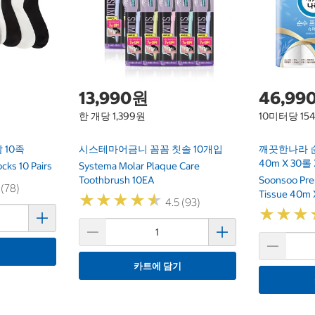
13,990원
46,99
한 개당 1,399원
10미터당 15
 10족
시스테마어금니 꼼꼼 칫솔 10개입
깨끗한나라 
40m X 30롤 
cks 10 Pairs
Systema Molar Plaque Care
Toothbrush 10EA
Soonsoo Pre
 (78)
Tissue 40m X
★
★
★
★
★
★
★
★
★
★
4.5 (93)
★
★
★
★
★
★
기
카트에 담기