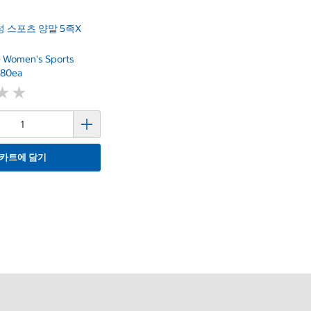
 스포츠 양말 5족x
 Women's Sports
480ea
★
★
★
★
카트에 담기