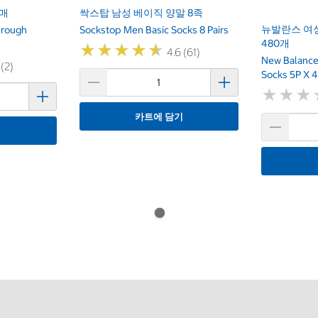
2매
싹스탑 남성 베이직 양말 8족
뉴발란스 여성
hrough
Sockstop Men Basic Socks 8 Pairs
480개
★
★
★
★
★
★
★
★
★
★
4.6 (61)
New Balance
 (2)
Socks 5P X 
★
★
★
★
★
★
카트에 담기
기