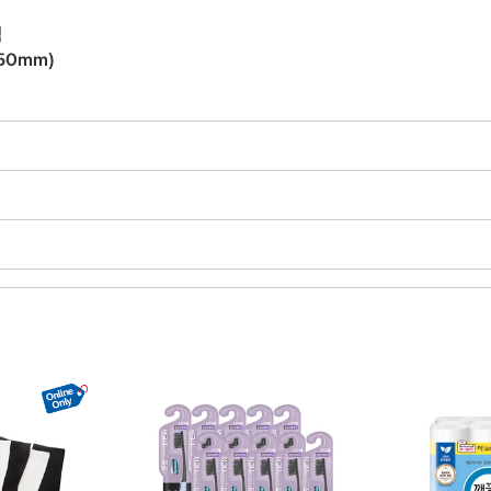
랙
50mm)