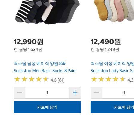
12,990원
12,490원
한 쌍당 1,624원
한 쌍당 1,249원
싹스탑 남성 베이직 양말 8족
싹스탑 여성 베이직 양말
Sockstop Men Basic Socks 8 Pairs
Sockstop Lady Basic So
★
★
★
★
★
★
★
★
★
★
★
★
★
★
★
★
★
★
★
★
4.6 (61)
4.6
카트에 담기
카트에 담